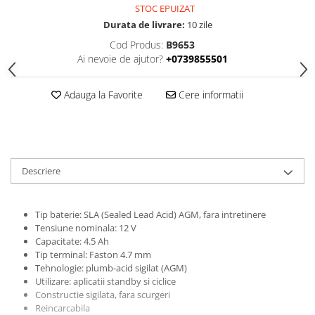
STOC EPUIZAT
Durata de livrare:
10 zile
Cod Produs:
B9653
Ai nevoie de ajutor?
+0739855501
Adauga la Favorite
Cere informatii
Descriere
Tip baterie: SLA (Sealed Lead Acid) AGM, fara intretinere
Tensiune nominala: 12 V
Capacitate: 4.5 Ah
Tip terminal: Faston 4.7 mm
Tehnologie: plumb-acid sigilat (AGM)
Utilizare: aplicatii standby si ciclice
Constructie sigilata, fara scurgeri
Reincarcabila