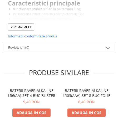
Caracteristici principale
functionare stabila si fiabila pe termen lung
nu necesita intretinere sau completare lichide
potrivita pentru alimentare de rezerva
instalare usoara datorita terminalelor Faston
VEZI MAI MULT
design sigur si rezistent
Aplicatii recomandate
Informatii conformitate produs
sisteme de alarma si securitate
surse UPS si sisteme de alimentare de rezerva
Review-uri
(0)
iluminat de urgenta
echipamente medicale mici
sisteme de control acces
echipamente electronice si industriale usoare
PRODUSE SIMILARE
BATERII RAVER ALKALINE
BATERII RAVER ALKALINE
LR6(AA)-SET 4 BUC BLISTER
LR03(AAA)-SET 8 BUC FOLIE
9,49 RON
8,49 RON
ADAUGA IN COS
ADAUGA IN COS