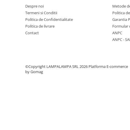
Cleme
Despre noi
Metode de
Fise, prize, accesorii
Termeni si Conditii
Politica d
Politica de Confidentialitate
Garantia 
Tablouri si distributie electrica
Politica de livrare
Formular 
Dulapuri
Contact
ANPC
Intreruptoare
ANPC - SA
Aparataj
Niloe ivoar
Valena alb
©Copyright LAMPALAMPA SRL 2026
Platforma E-commerce
Schneider Sedna
by Gomag
Niloe alb
Valena ivoar
Produse electronice
Adaptoare
Lampi de lucru, sport, hobby
Cantare
Electronice