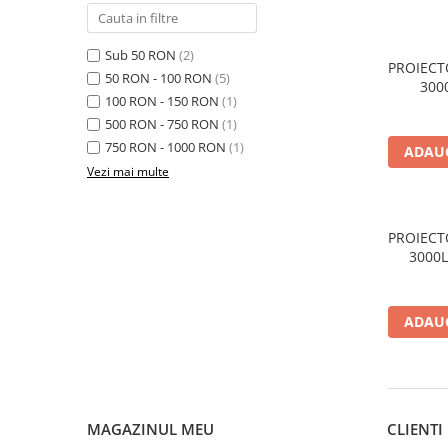
Lustre
Pendule
Sub 50 RON
(2)
PROIECT
50 RON - 100 RON
(5)
Plafoniere
300
100 RON - 150 RON
(1)
Veioze
500 RON - 750 RON
(1)
Corpuri de iluminat tehnice
750 RON - 1000 RON
(1)
ADAUG
Corpuri de iluminat industriale cu
Vezi mai multe
led
Aplice industriale
PROIECT
Corpuri de iluminat pentru scoli,
3000L
sali sportive
SENZ
Corpuri de iluminat pentru spital
ADAUG
Corpuri de iluminat tip Highbay
Iluminat de siguranta
Materiale electrice
Prelungitoare
MAGAZINUL MEU
CLIENTI