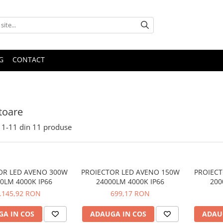
G
CONTACT
toare
1-
11
din
11
produse
OR LED AVENO 300W
PROIECTOR LED AVENO 150W
PROIEC
0LM 4000K IP66
24000LM 4000K IP66
200
.145,92 RON
699,17 RON
A IN COS
ADAUGA IN COS
ADAU