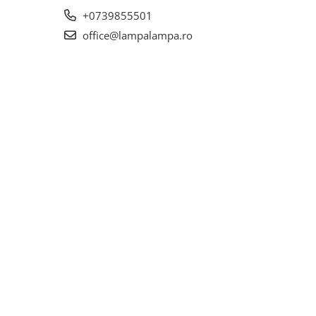
+0739855501
office@lampalampa.ro