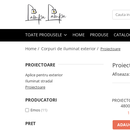
Toate Produsele
Corpuri de iluminat exterior
TOATE PRODUSELE
HOME
PRODUSE
CATALO
Aplice pentru exterior
Iluminat stradal
Home /
Corpuri de iluminat exterior /
Proiectoare
Proiectoare
Proiec
PROIECTOARE
Corpuri de iluminat interior
Lampi de birou
Afiseaza:
Aplice pentru exterior
Iluminat stradal
Sine magnetice
Proiectoare
Aplice
PRODUCATORI
Candelabre
PROIECT
4800
Corpuri de iluminat pentru baie
Emos
(11)
1
Lampadare
PRET
ADAUG
Lampi de perete