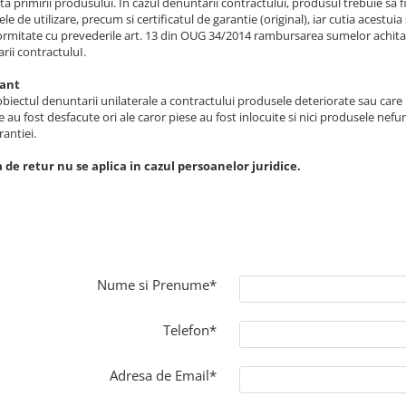
ta primirii produsului. In cazul denuntarii contractului, produsul trebuie sa fi
e de utilizare, precum si certificatul de garantie (original), iar cutia acestuia
ormitate cu prevederile art. 13 din OUG 34/2014 rambursarea sumelor achitate
rii contractuluI.
ant
obiectul denuntarii unilaterale a contractului produsele deteriorate sau care
e au fost desfacute ori ale caror piese au fost inlocuite si nici produsele nefunc
antiei.
a de retur nu se aplica in cazul persoanelor juridice.
Nume si Prenume*
Telefon*
Adresa de Email*