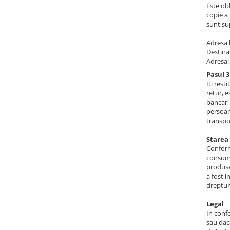
Este obl
Lustre
copie a 
sunt su
Pendule
Plafoniere
Adresa l
Destin
Veioze
Adresa:
Corpuri de iluminat tehnice
Pasul 3
Iti rest
Corpuri de iluminat industriale cu
retur, 
led
bancar,
persoane
Aplice industriale
transpor
Corpuri de iluminat pentru scoli,
Starea
sali sportive
Conform
Corpuri de iluminat pentru spital
consuma
produse
Corpuri de iluminat tip Highbay
a fost 
dreptur
Iluminat de siguranta
Materiale electrice
Legal
In conf
Prelungitoare
sau dac