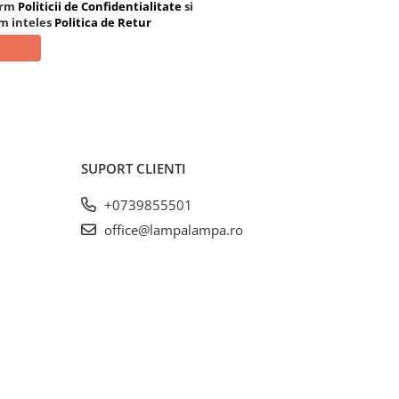
orm
Politicii de Confidentialitate
si
am inteles
Politica de Retur
SUPORT CLIENTI
+0739855501
office@lampalampa.ro