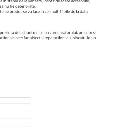
e in starea de la vanzare, insotit de toate accesoriile,
 sa nu fie deteriorata.
 pe produs se va face in cel mult 14 zile de la data
 prezinta defectiuni din culpa cumparatorului, precum si
tionale care fac obiectul reparatiilor sau inlocuirii lor in