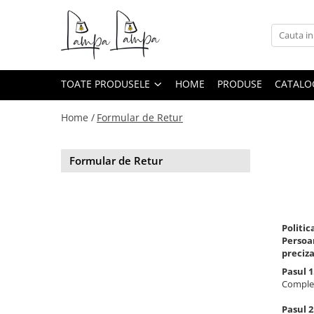
Toate Produsele
Corpuri de iluminat exterior
TOATE PRODUSELE
HOME
PRODUSE
CATALO
Aplice pentru exterior
Iluminat stradal
Home /
Formular de Retur
Proiectoare
Corpuri de iluminat interior
Formular de Retur
Lampi de birou
Sine magnetice
Aplice
Politic
Persoan
Candelabre
preciza
Corpuri de iluminat pentru baie
Pasul 
Complet
Lampadare
Lampi de perete
Pasul 2