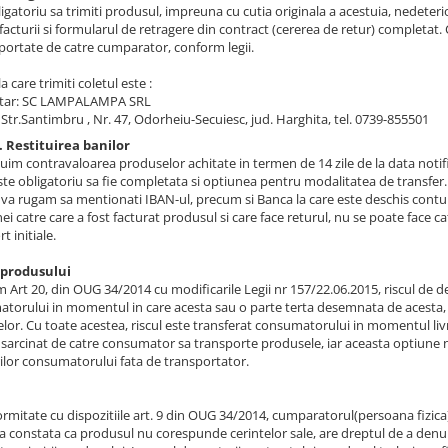
igatoriu sa trimiti produsul, impreuna cu cutia originala a acestuia, nedeterior
facturii si formularul de retragere din contract (cererea de retur) completat. 
portate de catre cumparator, conform legii.
a care trimiti coletul este :
atar: SC LAMPALAMPA SRL
 Str.Santimbru , Nr. 47, Odorheiu-Secuiesc, jud. Harghita, tel. 0739-855501
. Restituirea banilor
ituim contravaloarea produselor achitate in termen de 14 zile de la data notif
este obligatoriu sa fie completata si optiunea pentru modalitatea de transfer
 va rugam sa mentionati IBAN-ul, precum si Banca la care este deschis contu
i catre care a fost facturat produsul si care face returul, nu se poate face ca
t initiale.
 produsului
 Art 20, din OUG 34/2014 cu modificarile Legii nr 157/22.06.2015, riscul de d
torului in momentul in care acesta sau o parte terta desemnata de acesta, alt
lor. Cu toate acestea, riscul este transferat consumatorului in momentul liv
insarcinat de catre consumator sa transporte produsele, iar aceasta optiune nu
ilor consumatorului fata de transportator.
ormitate cu dispozitiile art. 9 din OUG 34/2014, cumparatorul(persoana fizic
a constata ca produsul nu corespunde cerintelor sale, are dreptul de a denunt