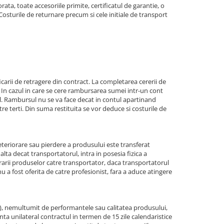
ata, toate accesoriile primite, certificatul de garantie, o
Costurile de returnare precum si cele initiale de transport
icarii de retragere din contract. La completarea cererii de
. In cazul in care se cere rambursarea sumei intr-un cont
l. Rambursul nu se va face decat in contul apartinand
tre terti. Din suma restituita se vor deduce si costurile de
eteriorare sau pierdere a produsului este transferat
a decat transportatorul, intra in posesia fizica a
rarii produselor catre transportator, daca transportatorul
 a fost oferita de catre profesionist, fara a aduce atingere
a), nemultumit de performantele sau calitatea produsului,
a unilateral contractul in termen de 15 zile calendaristice