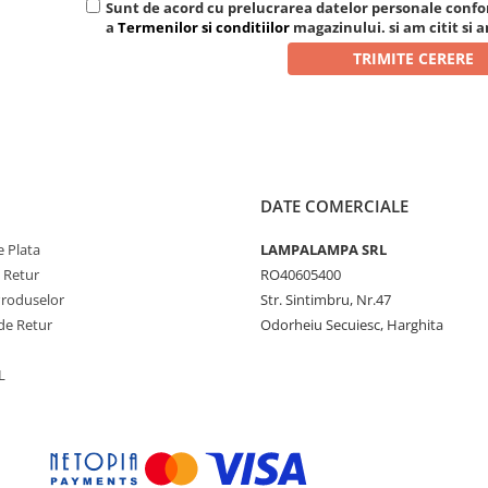
Sunt de acord cu prelucrarea datelor personale conf
a
Termenilor si conditiilor
magazinului. si am citit si 
DATE COMERCIALE
 Plata
LAMPALAMPA SRL
e Retur
RO40605400
Produselor
Str. Sintimbru, Nr.47
de Retur
Odorheiu Secuiesc, Harghita
L