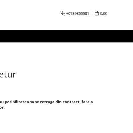
+0739855501
0,00
etur
 posibilitatea sa se retraga din contract, fara a
or.