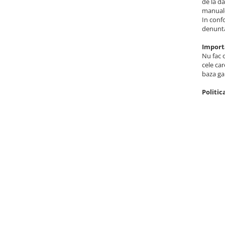
de la da
Cleme
manualel
Fise, prize, accesorii
In conf
denunta
Tablouri si distributie electrica
Import
Dulapuri
Nu fac 
Intreruptoare
cele car
baza gar
Aparataj
Niloe ivoar
Politic
Valena alb
Schneider Sedna
Niloe alb
Valena ivoar
Produse electronice
Adaptoare
Lampi de lucru, sport, hobby
Cantare
Electronice