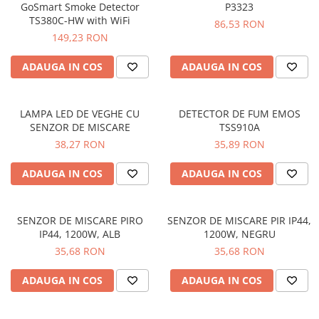
Cleme
GoSmart Smoke Detector
P3323
TS380C-HW with WiFi
86,53 RON
Fise, prize, accesorii
149,23 RON
Tablouri si distributie electrica
ADAUGA IN COS
ADAUGA IN COS
Dulapuri
Intreruptoare
Aparataj
LAMPA LED DE VEGHE CU
DETECTOR DE FUM EMOS
SENZOR DE MISCARE
TSS910A
Niloe ivoar
38,27 RON
35,89 RON
Valena alb
Schneider Sedna
ADAUGA IN COS
ADAUGA IN COS
Niloe alb
Valena ivoar
SENZOR DE MISCARE PIRO
SENZOR DE MISCARE PIR IP44,
Produse electronice
IP44, 1200W, ALB
1200W, NEGRU
Adaptoare
35,68 RON
35,68 RON
Lampi de lucru, sport, hobby
ADAUGA IN COS
ADAUGA IN COS
Cantare
Electronice