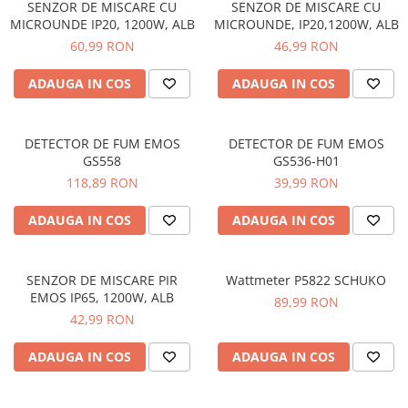
SENZOR DE MISCARE CU
SENZOR DE MISCARE CU
Lustre
MICROUNDE IP20, 1200W, ALB
MICROUNDE, IP20,1200W, ALB
60,99 RON
46,99 RON
Pendule
Plafoniere
ADAUGA IN COS
ADAUGA IN COS
Veioze
Corpuri de iluminat tehnice
DETECTOR DE FUM EMOS
DETECTOR DE FUM EMOS
Corpuri de iluminat industriale cu
GS558
GS536-H01
led
118,89 RON
39,99 RON
Aplice industriale
ADAUGA IN COS
ADAUGA IN COS
Corpuri de iluminat pentru scoli,
sali sportive
Corpuri de iluminat pentru spital
SENZOR DE MISCARE PIR
Wattmeter P5822 SCHUKO
EMOS IP65, 1200W, ALB
89,99 RON
Corpuri de iluminat tip Highbay
42,99 RON
Iluminat de siguranta
ADAUGA IN COS
ADAUGA IN COS
Materiale electrice
Prelungitoare