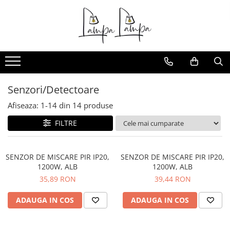
Toate Produsele
Corpuri de iluminat exterior
Aplice pentru exterior
Iluminat stradal
Senzori/Detectoare
Proiectoare
Afiseaza:
1-
14
din
14
produse
Corpuri de iluminat interior
FILTRE
Lampi de birou
Sine magnetice
SENZOR DE MISCARE PIR IP20,
SENZOR DE MISCARE PIR IP20,
Aplice
1200W, ALB
1200W, ALB
Candelabre
35,89 RON
39,44 RON
Corpuri de iluminat pentru baie
ADAUGA IN COS
ADAUGA IN COS
Lampadare
Lampi de perete