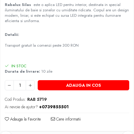
Rabalux
Silas
este o aplica LED pentru interior, destinata in special
iluminatului de baie si zonelor cu umiditate ridicata. Corpul are un design
modern, liniar, si este echipat cu sursa LED integrata pentru iluminare
eficienta si uniforma.
Detalii:
Transport gratuit la comenzi peste 300 RON
IN STOC
Durata de livrare:
10 zile
ADAUGA IN COS
Cod Produs:
RAB 5719
Ai nevoie de ajutor?
+0739855501
Adauga la Favorite
Cere informatii