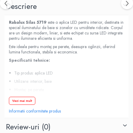
Descriere
Rabalux
Silas 5719
este o aplica LED pentru interior, destinata in
special iluminatului de baie si zonelor cu umiditate ridicata. Corpul
are un design modern, liniar, si este echipat cu sursa LED integrata
pentru iluminare eficienta si uniforma.
Este ideala pentru montaj pe perete, deasupra oglinzii, oferind
lumina functionala, stabila si economica.
Specificatii tehnice:
Tip produs: aplica LED
Utilizare: interior, baie
Montaj: pe perete
Tehnologie iluminare: LED integrat
Vezi mai mult
Putere: 12 W
Informatii conformitate produs
Flux luminos: aprox. 1180 lm
Temperatura de culoare: 4000 K (alb natural)
Review-uri
(0)
Surse incluse: da