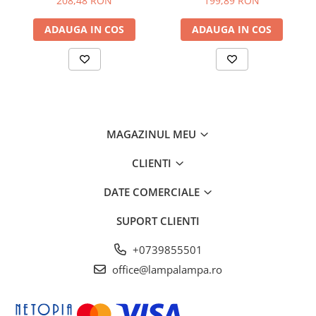
208,48 RON
199,89 RON
Becuri led decorative
ADAUGA IN COS
ADAUGA IN COS
Becuri Led inteligente
Tuburi Led
MAGAZINUL MEU
CLIENTI
DATE COMERCIALE
SUPORT CLIENTI
+0739855501
office@lampalampa.ro