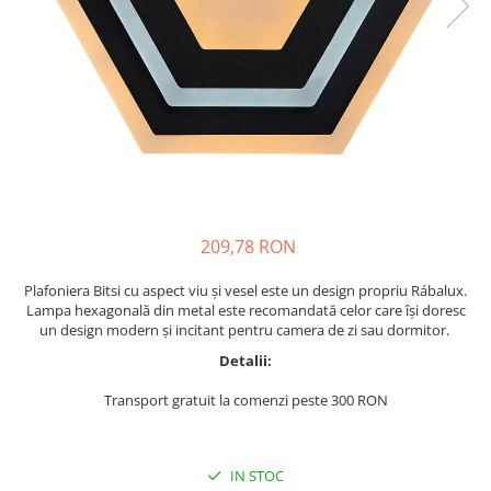
Lustre
Pendule
Plafoniere
Veioze
Corpuri de iluminat tehnice
Corpuri de iluminat industriale cu
led
Aplice industriale
209,78 RON
Corpuri de iluminat pentru scoli,
Plafoniera Bitsi cu aspect viu și vesel este un design propriu Rábalux.
sali sportive
Lampa hexagonală din metal este recomandată celor care își doresc
un design modern și incitant pentru camera de zi sau dormitor.
Corpuri de iluminat pentru spital
Detalii:
Corpuri de iluminat tip Highbay
Transport gratuit la comenzi peste 300 RON
Iluminat de siguranta
Materiale electrice
Prelungitoare
IN STOC