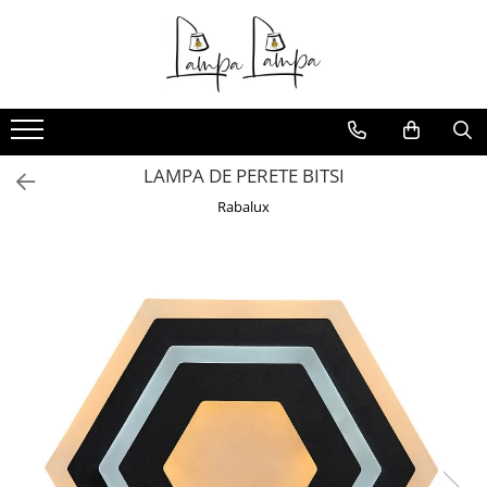
Toate Produsele
Corpuri de iluminat exterior
Aplice pentru exterior
LAMPA DE PERETE BITSI
Iluminat stradal
Rabalux
Proiectoare
Corpuri de iluminat interior
Lampi de birou
Sine magnetice
Aplice
Candelabre
Corpuri de iluminat pentru baie
Lampadare
Lampi de perete