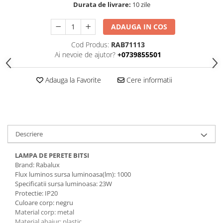
Cleme
Durata de livrare:
10 zile
Fise, prize, accesorii
ADAUGA IN COS
Tablouri si distributie electrica
Cod Produs:
RAB71113
Dulapuri
Ai nevoie de ajutor?
+0739855501
Intreruptoare
Aparataj
Adauga la Favorite
Cere informatii
Niloe ivoar
Valena alb
Schneider Sedna
Niloe alb
Descriere
Valena ivoar
Produse electronice
LAMPA DE PERETE BITSI
Brand: Rabalux
Adaptoare
Flux luminos sursa luminoasa(lm): 1000
Lampi de lucru, sport, hobby
Specificatii sursa luminoasa: 23W
Protectie: IP20
Cantare
Culoare corp: negru
Material corp: metal
Electronice
Material abajur: plastic