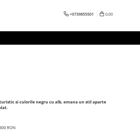
+0739855501
0,00
turistic si culorile negru cu alb, emana un stil aparte
lat.
e 300 RON