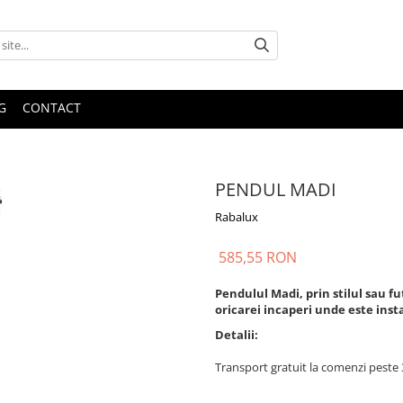
G
CONTACT
PENDUL MADI
Rabalux
585,55 RON
Pendulul Madi, prin stilul sau fu
oricarei incaperi unde este insta
Detalii:
Transport gratuit la comenzi pest