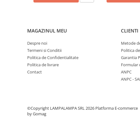
Multimetre/Testere
Powerbank
Prize programabile
MAGAZINUL MEU
CLIENTI
Senzori/Detectoare
Sonerii
Despre noi
Metode de
Termeni si Conditii
Politica d
Statii meteo
Politica de Confidentialitate
Garantia 
Termostate
Politica de livrare
Formular 
Contact
ANPC
Baterii, acumulatori, incarcatoare
ANPC - SA
Iluminat festiv
Decoratiuni
Felinare
Sir luminos
©Copyright LAMPALAMPA SRL 2026
Platforma E-commerce
by Gomag
Smart Home
Surse de iluminat
Becuri led