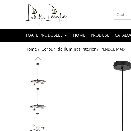
Toate Produsele
Corpuri de iluminat exterior
TOATE PRODUSELE
HOME
PRODUSE
CATALO
Aplice pentru exterior
Iluminat stradal
Home /
Corpuri de iluminat interior /
PENDUL MADI
Proiectoare
Corpuri de iluminat interior
Lampi de birou
Sine magnetice
Aplice
Candelabre
Corpuri de iluminat pentru baie
Lampadare
Lampi de perete