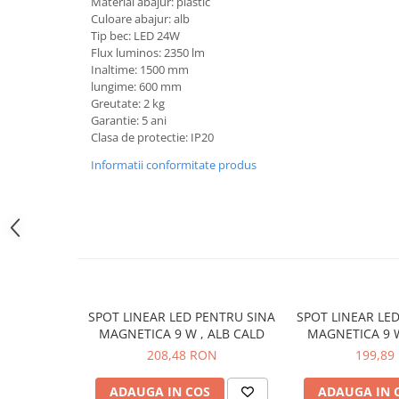
Material abajur: plastic
Cleme
Culoare abajur: alb
Fise, prize, accesorii
Tip bec: LED 24W
Flux luminos: 2350 lm
Tablouri si distributie electrica
Inaltime: 1500 mm
lungime: 600 mm
Dulapuri
Greutate: 2 kg
Intreruptoare
Garantie: 5 ani
Aparataj
Clasa de protectie: IP20
Niloe ivoar
Informatii conformitate produs
Valena alb
Schneider Sedna
Niloe alb
Valena ivoar
Produse electronice
Adaptoare
SPOT LINEAR LED PENTRU SINA
SPOT LINEAR LE
Lampi de lucru, sport, hobby
MAGNETICA 9 W , ALB CALD
MAGNETICA 9 W
208,48 RON
199,89
Cantare
Electronice
ADAUGA IN COS
ADAUGA IN 