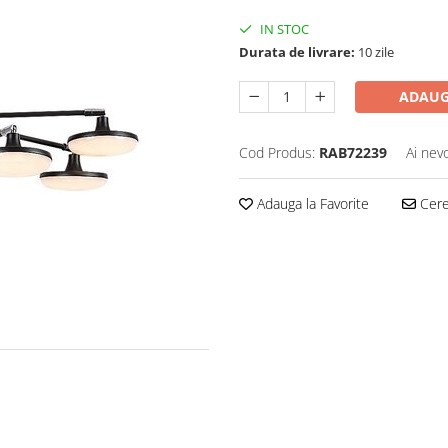
IN STOC
Durata de livrare:
10 zile
ADAUG
Cod Produs:
RAB72239
Ai nev
Adauga la Favorite
Cere 