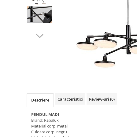
Lustre
Pendule
Plafoniere
Veioze
Corpuri de iluminat tehnice
Corpuri de iluminat industriale cu
led
Aplice industriale
Corpuri de iluminat pentru scoli,
sali sportive
Corpuri de iluminat pentru spital
Caracteristici
Review-uri
(0)
Descriere
Corpuri de iluminat tip Highbay
Iluminat de siguranta
PENDUL MADI
Brand: Rabalux
Materiale electrice
Material corp: metal
Prelungitoare
Culoare corp: negru