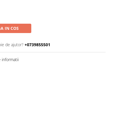
A IN COS
oie de ajutor?
+0739855501
informatii