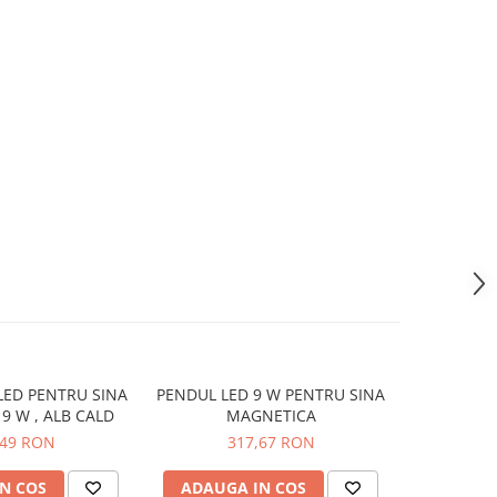
LED PENTRU SINA
PENDUL LED 9 W PENTRU SINA
SPOT LINE
9 W , ALB CALD
MAGNETICA
MAGNETIC
,49 RON
317,67 RON
2
N COS
ADAUGA IN COS
ADAUG