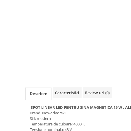
Lustre
Pendule
Plafoniere
Veioze
Corpuri de iluminat tehnice
Corpuri de iluminat industriale cu
led
Aplice industriale
Corpuri de iluminat pentru scoli,
sali sportive
Corpuri de iluminat pentru spital
Caracteristici
Review-uri
(0)
Descriere
Corpuri de iluminat tip Highbay
Iluminat de siguranta
SPOT LINEAR LED PENTRU SINA MAGNETICA 15 W , A
Brand: Nowodvorski
Materiale electrice
Stil: modern
Prelungitoare
Temperatura de culoare: 4000 K
Tensiune nominala: 48 V