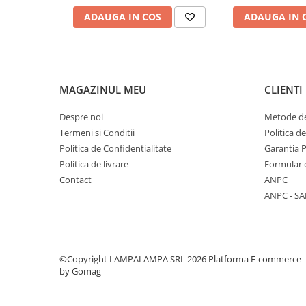
Multimetre/Testere
ADAUGA IN COS
ADAUGA IN 
Powerbank
Prize programabile
Senzori/Detectoare
MAGAZINUL MEU
CLIENTI
Sonerii
Statii meteo
Despre noi
Metode de
Termeni si Conditii
Politica d
Termostate
Politica de Confidentialitate
Garantia 
Baterii, acumulatori, incarcatoare
Politica de livrare
Formular 
Iluminat festiv
Contact
ANPC
Decoratiuni
ANPC - SA
Felinare
Sir luminos
Smart Home
©Copyright LAMPALAMPA SRL 2026
Platforma E-commerce
by Gomag
Surse de iluminat
Becuri led