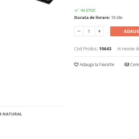
IN STOC
Durata de livrare:
10 zile
ADAUG
Cod Produs:
10643
Ai nevoie d
Adauga la Favorite
Cere 
LB NATURAL