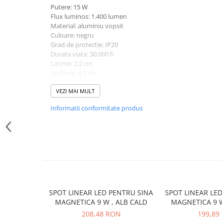
Cleme
Putere: 15 W
Flux luminos: 1.400 lumen
Fise, prize, accesorii
Material: aluminiu vopsit
Tablouri si distributie electrica
Culoare: negru
Grad de protectie: IP20
Dulapuri
Durata viata: 30.000 h
Intreruptoare
Latime: 2,2 cm
Inaltime: 4,2 cm
Aparataj
Lungime: 39,5 cm
Niloe ivoar
Garantie: 2 ani
VEZI MAI MULT
Valena alb
Informatii conformitate produs
Schneider Sedna
Niloe alb
Valena ivoar
Produse electronice
Adaptoare
Lampi de lucru, sport, hobby
SPOT LINEAR LED PENTRU SINA
SPOT LINEAR LE
Cantare
MAGNETICA 9 W , ALB CALD
MAGNETICA 9 W
Electronice
208,48 RON
199,89