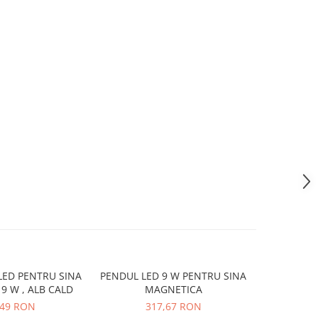
LED PENTRU SINA
PENDUL LED 9 W PENTRU SINA
SPOT LINE
9 W , ALB CALD
MAGNETICA
MAGNETIC
,49 RON
317,67 RON
2