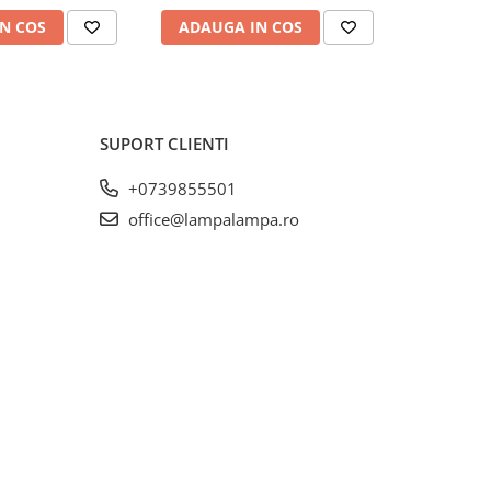
N COS
ADAUGA IN COS
ADAUG
SUPORT CLIENTI
+0739855501
office@lampalampa.ro