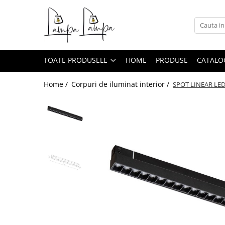
Toate Produsele
Corpuri de iluminat exterior
TOATE PRODUSELE
HOME
PRODUSE
CATALO
Aplice pentru exterior
Iluminat stradal
Home /
Corpuri de iluminat interior /
SPOT LINEAR LE
Proiectoare
Corpuri de iluminat interior
Lampi de birou
Sine magnetice
Aplice
Candelabre
Corpuri de iluminat pentru baie
Lampadare
Lampi de perete