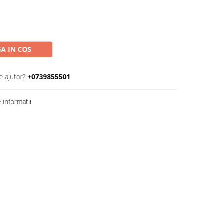
A IN COS
e ajutor?
+0739855501
informatii