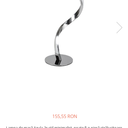
155,55 RON
Lampa de masă Azula, în stil minimalist, poate fi o piesă strălucitoare