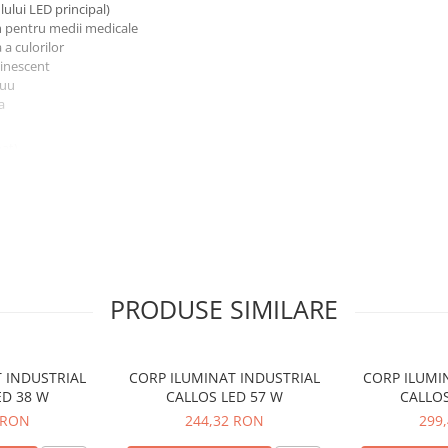
lului LED principal)
m pentru medii medicale
a culorilor
minescent
nuu
a
at)
a tara-tara si intretinere
rma a luminii
italicesc
 pacientului
nctionala si ambientala
re in functie de proiect
e
PRODUSE SIMILARE
aga zona a patului
ivitati specifice (ex. citit,
 lumina (unde prevazut) permite
 INDUSTRIAL
CORP ILUMINAT INDUSTRIAL
CORP ILUMI
ED 38 W
CALLOS LED 57 W
CALLOS
ntrarea personalului si
 RON
244,32 RON
299