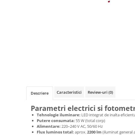
Lustre
Pendule
Plafoniere
Veioze
Corpuri de iluminat tehnice
Corpuri de iluminat industriale cu
led
Aplice industriale
Corpuri de iluminat pentru scoli,
sali sportive
Corpuri de iluminat pentru spital
Caracteristici
Review-uri
(0)
Descriere
Corpuri de iluminat tip Highbay
Parametri electrici si fotometr
Iluminat de siguranta
Tehnologie iluminare:
LED integrat de inalta eficient
Materiale electrice
Putere consumata:
55 W (total corp)
Alimentare:
220–240 V AC, 50/60 Hz
Prelungitoare
Flux luminos total:
aprox.
2200 lm
(iluminat general a