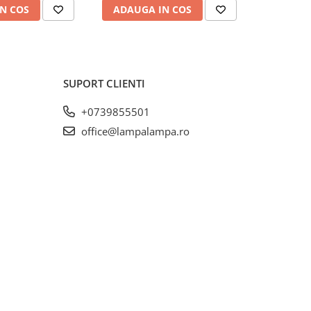
N COS
ADAUGA IN COS
ADAUG
SUPORT CLIENTI
+0739855501
office@lampalampa.ro