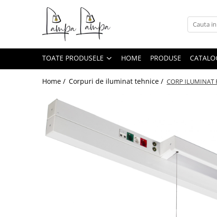
Toate Produsele
Corpuri de iluminat exterior
TOATE PRODUSELE
HOME
PRODUSE
CATALO
Aplice pentru exterior
Iluminat stradal
Home /
Corpuri de iluminat tehnice /
CORP ILUMINAT P
Proiectoare
Corpuri de iluminat interior
Lampi de birou
Sine magnetice
Aplice
Candelabre
Corpuri de iluminat pentru baie
Lampadare
Lampi de perete