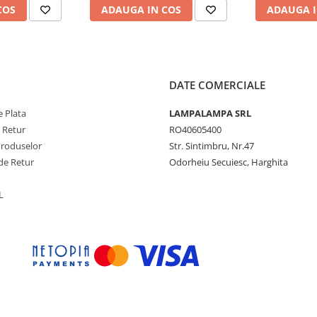
COS
ADAUGA IN COS
ADAUGA I
 medicale
u spatii medicale
entru uz continuu
 clinice
 patului
DATE COMERCIALE
facil pentru intretinere
 asistenta sau module auxiliare
 Plata
LAMPALAMPA SRL
e Retur
RO40605400
Produselor
Str. Sintimbru, Nr.47
are continua
de Retur
Odorheiu Secuiesc, Harghita
rval lung de functionare
inlocuiri frecvente
L
uminat focalizat
esional conceputa pentru zonele
rt vizual si control adaptabil