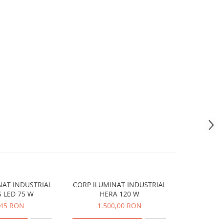
NAT INDUSTRIAL
CORP ILUMINAT INDUSTRIAL
CORP ILU
 LED 75 W
HERA 120 W
,45 RON
1.500,00 RON
1.