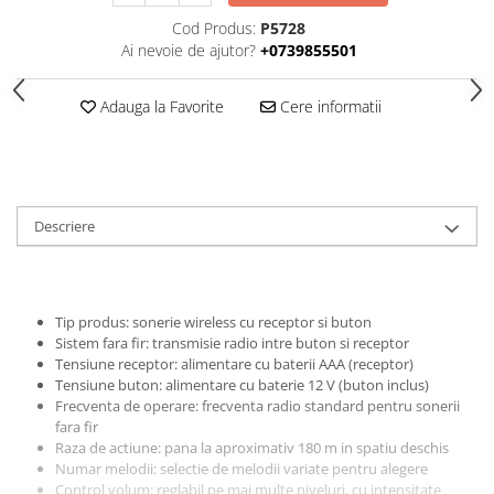
Cleme
Cod Produs:
P5728
Fise, prize, accesorii
Ai nevoie de ajutor?
+0739855501
Tablouri si distributie electrica
Adauga la Favorite
Cere informatii
Dulapuri
Intreruptoare
Aparataj
Niloe ivoar
Descriere
Valena alb
Schneider Sedna
Niloe alb
Valena ivoar
Tip produs: sonerie wireless cu receptor si buton
Sistem fara fir: transmisie radio intre buton si receptor
Produse electronice
Tensiune receptor: alimentare cu baterii AAA (receptor)
Adaptoare
Tensiune buton: alimentare cu baterie 12 V (buton inclus)
Frecventa de operare: frecventa radio standard pentru sonerii
Lampi de lucru, sport, hobby
fara fir
Cantare
Raza de actiune: pana la aproximativ 180 m in spatiu deschis
Numar melodii: selectie de melodii variate pentru alegere
Electronice
Control volum: reglabil pe mai multe niveluri, cu intensitate