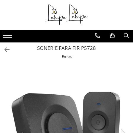
Toate Produsele
Corpuri de iluminat exterior
Aplice pentru exterior
SONERIE FARA FIR P5728
Iluminat stradal
Emos
Proiectoare
Corpuri de iluminat interior
Lampi de birou
Sine magnetice
Aplice
Candelabre
Corpuri de iluminat pentru baie
Lampadare
Lampi de perete