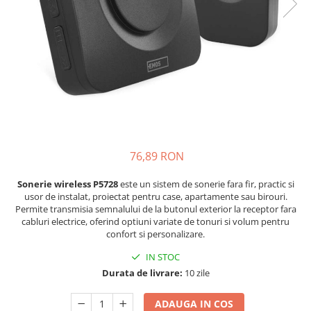
Lustre
Pendule
Plafoniere
Veioze
Corpuri de iluminat tehnice
Corpuri de iluminat industriale cu
led
Aplice industriale
76,89 RON
Corpuri de iluminat pentru scoli,
Sonerie wireless P5728
este un sistem de sonerie fara fir, practic si
sali sportive
usor de instalat, proiectat pentru case, apartamente sau birouri.
Permite transmisia semnalului de la butonul exterior la receptor fara
Corpuri de iluminat pentru spital
cabluri electrice, oferind optiuni variate de tonuri si volum pentru
Corpuri de iluminat tip Highbay
confort si personalizare.
Iluminat de siguranta
IN STOC
Durata de livrare:
10 zile
Materiale electrice
Prelungitoare
ADAUGA IN COS