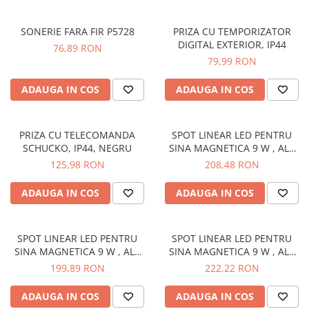
Cleme
Fise, prize, accesorii
SONERIE FARA FIR P5728
PRIZA CU TEMPORIZATOR
DIGITAL EXTERIOR, IP44
Tablouri si distributie electrica
76,89 RON
79,99 RON
Dulapuri
Intreruptoare
ADAUGA IN COS
ADAUGA IN COS
Aparataj
Niloe ivoar
PRIZA CU TELECOMANDA
SPOT LINEAR LED PENTRU
Valena alb
SCHUCKO, IP44, NEGRU
SINA MAGNETICA 9 W , ALB
CALD
Schneider Sedna
125,98 RON
208,48 RON
Niloe alb
ADAUGA IN COS
ADAUGA IN COS
Valena ivoar
Produse electronice
Adaptoare
SPOT LINEAR LED PENTRU
SPOT LINEAR LED PENTRU
SINA MAGNETICA 9 W , ALB
SINA MAGNETICA 9 W , ALB
Lampi de lucru, sport, hobby
CALD
CALD
199,89 RON
222,22 RON
Cantare
ADAUGA IN COS
ADAUGA IN COS
Electronice