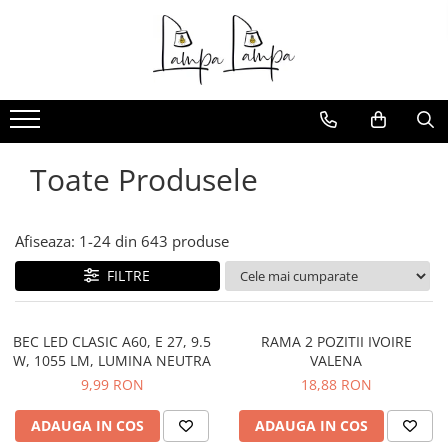
Toate Produsele
Corpuri de iluminat exterior
Aplice pentru exterior
Iluminat stradal
Toate Produsele
Proiectoare
Corpuri de iluminat interior
Afiseaza:
1-
24
din
643
produse
Lampi de birou
FILTRE
Sine magnetice
Aplice
BEC LED CLASIC A60, E 27, 9.5
RAMA 2 POZITII IVOIRE
Candelabre
W, 1055 LM, LUMINA NEUTRA
VALENA
Corpuri de iluminat pentru baie
9,99 RON
18,88 RON
Lampadare
ADAUGA IN COS
ADAUGA IN COS
Lampi de perete