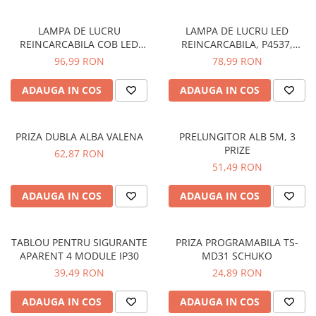
Lustre
LAMPA DE LUCRU
LAMPA DE LUCRU LED
Pendule
REINCARCABILA COB LED
REINCARCABILA, P4537,
400LM
330LM
Plafoniere
96,99 RON
78,99 RON
Veioze
ADAUGA IN COS
ADAUGA IN COS
Corpuri de iluminat tehnice
Corpuri de iluminat industriale cu
led
PRIZA DUBLA ALBA VALENA
PRELUNGITOR ALB 5M, 3
PRIZE
62,87 RON
Aplice industriale
51,49 RON
Corpuri de iluminat pentru scoli,
sali sportive
ADAUGA IN COS
ADAUGA IN COS
Corpuri de iluminat pentru spital
Corpuri de iluminat tip Highbay
TABLOU PENTRU SIGURANTE
PRIZA PROGRAMABILA TS-
APARENT 4 MODULE IP30
MD31 SCHUKO
Iluminat de siguranta
39,49 RON
24,89 RON
Materiale electrice
Prelungitoare
ADAUGA IN COS
ADAUGA IN COS