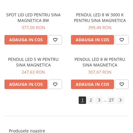
Becuri led decorative
Becuri Led inteligente
SPOT LID LED PENTRU SINA
PENDUL LED 8 W 3000 K
MAGNETICA 8W
PENTRU SINA MAGNETICA
Tuburi Led
377,00 RON
399,49 RON
ADAUGA IN COS
ADAUGA IN COS
PENDUL LED 5 W PENTRU
PENDUL LED 8 W PENTRU
SINA MAGNETICA
SINA MAGNETICA
247,63 RON
307,67 RON
ADAUGA IN COS
ADAUGA IN COS
1
2
3
27
...
Produsele noastre