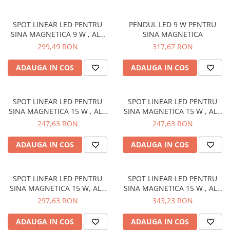
Multimetre/Testere
Powerbank
SPOT LINEAR LED PENTRU
PENDUL LED 9 W PENTRU
SINA MAGNETICA 9 W , ALB
SINA MAGNETICA
Prize programabile
CALD
299,49 RON
317,67 RON
Senzori/Detectoare
ADAUGA IN COS
ADAUGA IN COS
Sonerii
Statii meteo
SPOT LINEAR LED PENTRU
SPOT LINEAR LED PENTRU
Termostate
SINA MAGNETICA 15 W , ALB
SINA MAGNETICA 15 W , ALB
Baterii, acumulatori, incarcatoare
CALD
CALD
247,63 RON
247,63 RON
Iluminat festiv
ADAUGA IN COS
ADAUGA IN COS
Decoratiuni
Felinare
Sir luminos
SPOT LINEAR LED PENTRU
SPOT LINEAR LED PENTRU
SINA MAGNETICA 15 W, ALB
SINA MAGNETICA 15 W , ALB
Smart Home
CALD
CALD
297,63 RON
343,23 RON
Surse de iluminat
Becuri led
ADAUGA IN COS
ADAUGA IN COS