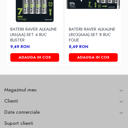
masini de curatat spatii comerciale sau industriale
echipamente de mobilitate si scaune electrice
sisteme fotovoltaice mici (panouri off-grid)
BATERII RAVER ALKALINE
BATERII RAVER ALKALINE
iluminat de urgenta si surse de rezerva
LR6(AA)-SET 4 BUC
LR03(AAA)-SET 8 BUC
sisteme de control si automatizari
BLISTER
FOLIE
9,49 RON
8,49 RON
ADAUGA IN COS
ADAUGA IN COS
Magazinul meu
Clienti
Date comerciale
Suport clienti