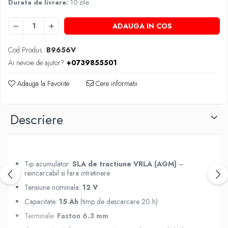
Durata de livrare:
10 zile
ADAUGA IN COS
Cod Produs:
B9656V
Ai nevoie de ajutor?
+0739855501
Adauga la Favorite
Cere informatii
Descriere
Tip acumulator:
SLA de tractiune VRLA (AGM)
–
reincarcabil si fara intretinere
Tensiune nominala:
12 V
Capacitate:
15 Ah
(timp de descarcare 20 h)
Terminale:
Faston 6.3 mm