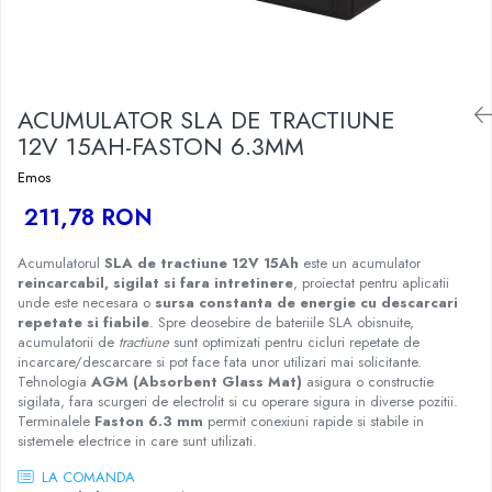
ACUMULATOR SLA DE TRACTIUNE
12V 15AH-FASTON 6.3MM
Emos
211,78 RON
Acumulatorul
SLA de tractiune 12V 15Ah
este un acumulator
reincarcabil, sigilat si fara intretinere
, proiectat pentru aplicatii
unde este necesara o
sursa constanta de energie cu descarcari
repetate si fiabile
. Spre deosebire de bateriile SLA obisnuite,
acumulatorii de
tractiune
sunt optimizati pentru cicluri repetate de
incarcare/descarcare si pot face fata unor utilizari mai solicitante.
Tehnologia
AGM (Absorbent Glass Mat)
asigura o constructie
sigilata, fara scurgeri de electrolit si cu operare sigura in diverse pozitii.
Terminalele
Faston 6.3 mm
permit conexiuni rapide si stabile in
sistemele electrice in care sunt utilizati.
LA COMANDA