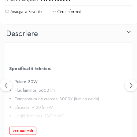
Adauga la Favorite
Cere informatii
Descriere
Specificatii tehnice:
Putere: 30W
Flux luminos: 3600 lm
Temperatura de culoare: 3000K (lumina calda)
Eficienta: ~120 lm/W
Unghi iluminare: 130° x 60°
CRI: >80
Vezi mai mult
Grad protectie: IP65