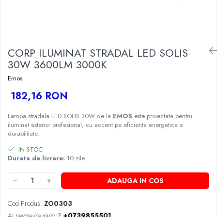
CORP ILUMINAT STRADAL LED SOLIS
30W 3600LM 3000K
Emos
182,16 RON
Lampa stradala LED SOLIS 30W de la
EMOS
este proiectata pentru
iluminat exterior profesional, cu accent pe eficienta energetica si
durabilitate.
IN STOC
Durata de livrare:
10 zile
ADAUGA IN COS
Cod Produs:
ZO0303
Ai nevoie de ajutor?
+0739855501