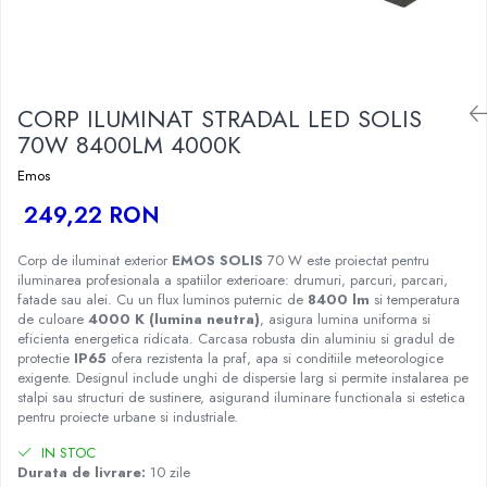
CORP ILUMINAT STRADAL LED SOLIS
70W 8400LM 4000K
Emos
249,22 RON
Corp de iluminat exterior
EMOS SOLIS
70 W este proiectat pentru
iluminarea profesionala a spatiilor exterioare: drumuri, parcuri, parcari,
fatade sau alei. Cu un flux luminos puternic de
8400 lm
si temperatura
de culoare
4000 K (lumina neutra)
, asigura lumina uniforma si
eficienta energetica ridicata. Carcasa robusta din aluminiu si gradul de
protectie
IP65
ofera rezistenta la praf, apa si conditiile meteorologice
exigente. Designul include unghi de dispersie larg si permite instalarea pe
stalpi sau structuri de sustinere, asigurand iluminare functionala si estetica
pentru proiecte urbane si industriale.
IN STOC
Durata de livrare:
10 zile