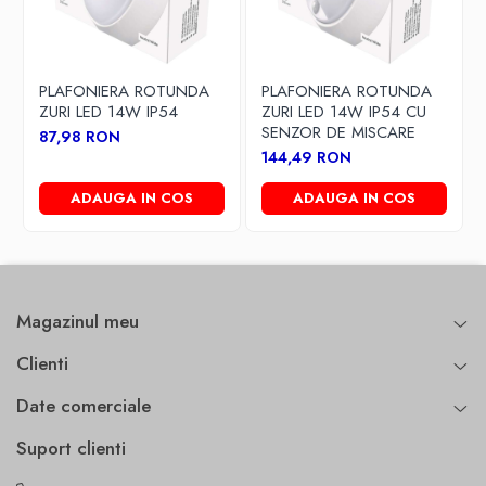
Culoare:
gri/negru
Lungime cablu alimentare:
~30 cm
Interval temperatura de lucru:
-40 °C … +50 °C
PLAFONIERA ROTUNDA
PLAFONIERA ROTUNDA
Dimensiuni:
515 × 175 × 63 mm
ZURI LED 14W IP54
ZURI LED 14W IP54 CU
SENZOR DE MISCARE
Greutate:
~1.6 kg
87,98 RON
144,49 RON
Garantie:
3 ani
ADAUGA IN COS
ADAUGA IN COS
Aplicatii recomandate
iluminare stradala si urbana
Magazinul meu
iluminare parcari si terenuri exterioare
Clienti
iluminare fatade si zone functionale
iluminare spatii industriale si comerciale
Date comerciale
aplicatii cu cerinta de lumina puternica si durata mare
Suport clienti