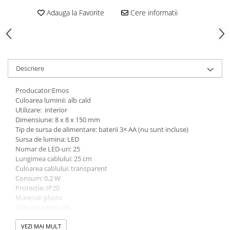
Adauga la Favorite
Cere informatii
Descriere
Producator:Emos
Culoarea luminii: alb cald
Utilizare: interior
Dimensiune: 8 x 8 x 150 mm
Tip de sursa de alimentare: baterii 3× AA (nu sunt incluse)
Sursa de lumina: LED
Numar de LED-uri: 25
Lungimea cablului: 25 cm
Culoarea cablului: transparent
Consum: 0,2 W
Protectie: IP20
Material: plastic
Culoare: verde,alb
VEZI MAI MULT