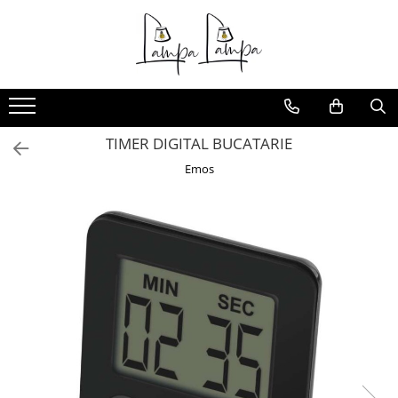
Toate Produsele
Corpuri de iluminat exterior
Aplice pentru exterior
TIMER DIGITAL BUCATARIE
Iluminat stradal
Emos
Proiectoare
Corpuri de iluminat interior
Lampi de birou
Sine magnetice
Aplice
Candelabre
Corpuri de iluminat pentru baie
Lampadare
Lampi de perete