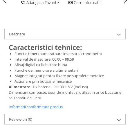
Cleme
Adauga la Favorite
Cere informatii
Fise, prize, accesorii
Tablouri si distributie electrica
Dulapuri
Descriere
Intreruptoare
Aparataj
Caracteristici tehnice:
Niloe ivoar
Functie timer (numaratoare inversa) si cronometru
Interval de masurare: 00:00 – 99:59
Valena alb
Afisaj digital cu lizibilitate buna
Schneider Sedna
Functie de memorare a ultimei setari
Niloe alb
Magnet integrat pentru fixare pe suprafete metalice
Actionare prin butoane mecanice
Valena ivoar
Alimentare:
1 x baterie LR1130 1.5 V (inclusa)
Produse electronice
Dimensiuni compacte, usor de montat si utilizat in orice bucatarie
sau spatiu de lucru.
Adaptoare
Informatii conformitate produs
Lampi de lucru, sport, hobby
Cantare
Review-uri
(0)
Electronice