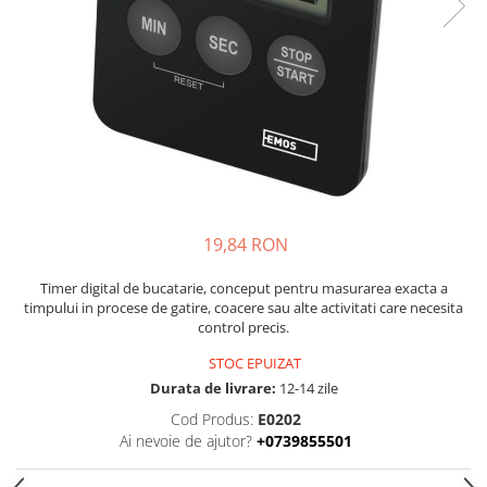
Lustre
Pendule
Plafoniere
Veioze
Corpuri de iluminat tehnice
Corpuri de iluminat industriale cu
led
Aplice industriale
19,84 RON
Corpuri de iluminat pentru scoli,
Timer digital de bucatarie, conceput pentru masurarea exacta a
sali sportive
timpului in procese de gatire, coacere sau alte activitati care necesita
control precis.
Corpuri de iluminat pentru spital
STOC EPUIZAT
Corpuri de iluminat tip Highbay
Durata de livrare:
12-14 zile
Iluminat de siguranta
Cod Produs:
E0202
Materiale electrice
Ai nevoie de ajutor?
+0739855501
Prelungitoare