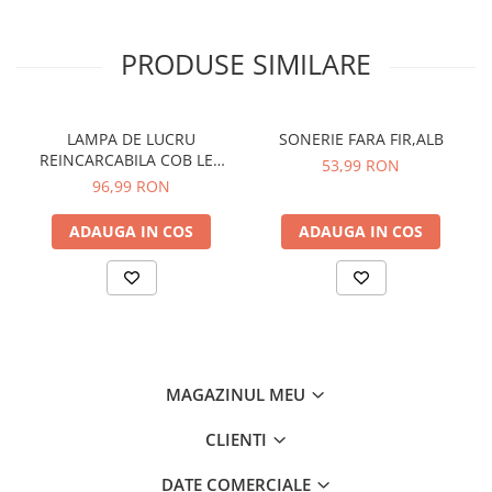
Multimetre/Testere
Powerbank
PRODUSE SIMILARE
Prize programabile
Senzori/Detectoare
LAMPA DE LUCRU
SONERIE FARA FIR,ALB
Sonerii
REINCARCABILA COB LED
53,99 RON
400LM
Statii meteo
96,99 RON
Termostate
ADAUGA IN COS
ADAUGA IN COS
Baterii, acumulatori, incarcatoare
Iluminat festiv
Decoratiuni
Felinare
Sir luminos
MAGAZINUL MEU
Smart Home
CLIENTI
Surse de iluminat
Becuri led
DATE COMERCIALE