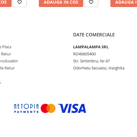
COS
ADAUGA IN COS
ADAUGA I
DATE COMERCIALE
 Plata
LAMPALAMPA SRL
e Retur
RO40605400
Produselor
Str. Sintimbru, Nr.47
ste o solutie
puternica,
de Retur
Odorheiu Secuiesc, Harghita
combinand
lumina de inalta
are moderna
intr-un pachet
L