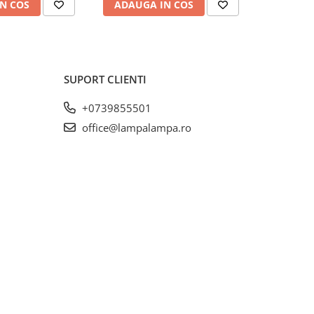
N COS
ADAUGA IN COS
ADAUG
SUPORT CLIENTI
+0739855501
office@lampalampa.ro