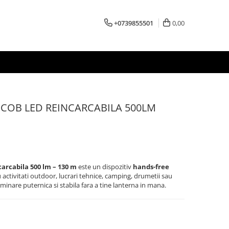
+0739855501
0,00
COB LED REINCARCABILA 500LM
arcabila 500 lm – 130 m
este un dispozitiv
hands-free
u activitati outdoor, lucrari tehnice, camping, drumetii sau
luminare puternica si stabila fara a tine lanterna in mana.