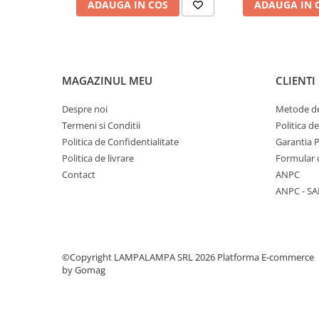
ADAUGA IN COS
ADAUGA IN 
Multimetre/Testere
Powerbank
Recomandari de utilizare
Prize programabile
Drumetii si camping
Lucrari de mentenanta si reparatii
Senzori/Detectoare
MAGAZINUL MEU
CLIENTI
Activitati sportive si de agrement
Situatii de urgenta sau in caz de intreruperi de curent
Sonerii
Despre noi
Metode de
Alergare, ciclism sau activitati outdoor hands-free
Statii meteo
Termeni si Conditii
Politica d
Politica de Confidentialitate
Garantia 
Termostate
Lanterna frontala
COB LED reincarcabila 500 lm, 130 m
e
Politica de livrare
Formular 
confortabila si versatila
pentru iluminare hands-free, 
Baterii, acumulatori, incarcatoare
Contact
ANPC
performanta
,
autonomie buna
si
maniera de incarc
Iluminat festiv
ergonomic si usor de utilizat.
ANPC - SA
Decoratiuni
Felinare
Sir luminos
©Copyright LAMPALAMPA SRL 2026
Platforma E-commerce
Smart Home
by Gomag
Surse de iluminat
Becuri led