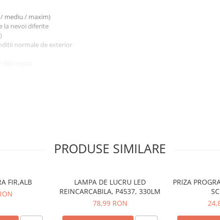
 / mediu / maxim)
la nevoi diferite
)
onditii normale de exterior
 indelungata
igare in intuneric sau activitati
ilitate extinsa in fata
PRODUSE SIMILARE
itatii luminoase pentru eficienta
ile cu baterii de unica folosinta
A FIR,ALB
LAMPA DE LUCRU LED
PRIZA PROGR
REINCARCABILA, P4537, 330LM
S
 RON
it pentru utilizare prelungita,
78,99 RON
24,
rne, powerbank si PC.