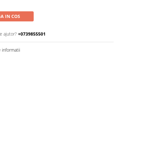
A IN COS
e ajutor?
+0739855501
informatii