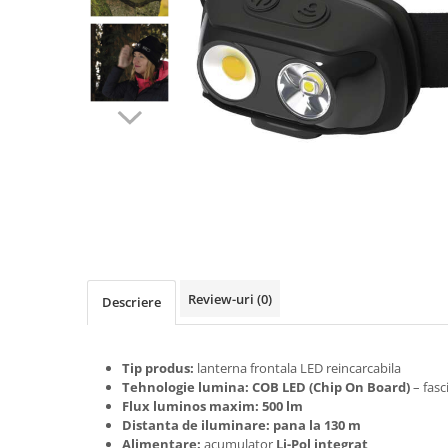
Lustre
Pendule
Plafoniere
Veioze
Corpuri de iluminat tehnice
Corpuri de iluminat industriale cu
led
Aplice industriale
Corpuri de iluminat pentru scoli,
sali sportive
Review-uri
(0)
Descriere
Corpuri de iluminat pentru spital
Corpuri de iluminat tip Highbay
Iluminat de siguranta
Tip produs:
lanterna frontala LED reincarcabila
Tehnologie lumina:
COB LED (Chip On Board)
– fasc
Materiale electrice
Flux luminos maxim:
500 lm
Prelungitoare
Distanta de iluminare:
pana la 130 m
Alimentare:
acumulator
Li-Pol integrat