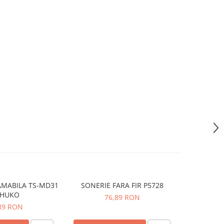
AMABILA TS-MD31
SONERIE FARA FIR P5728
PRIZA 
CHUKO
DIGITA
76,89 RON
89 RON