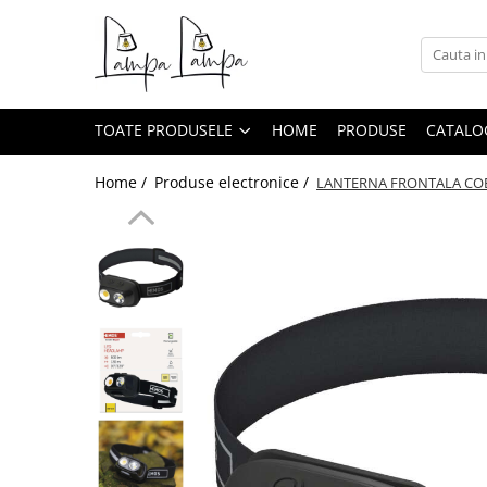
Toate Produsele
Corpuri de iluminat exterior
TOATE PRODUSELE
HOME
PRODUSE
CATALO
Aplice pentru exterior
Iluminat stradal
Home /
Produse electronice /
LANTERNA FRONTALA COB
Proiectoare
Corpuri de iluminat interior
Lampi de birou
Sine magnetice
Aplice
Candelabre
Corpuri de iluminat pentru baie
Lampadare
Lampi de perete