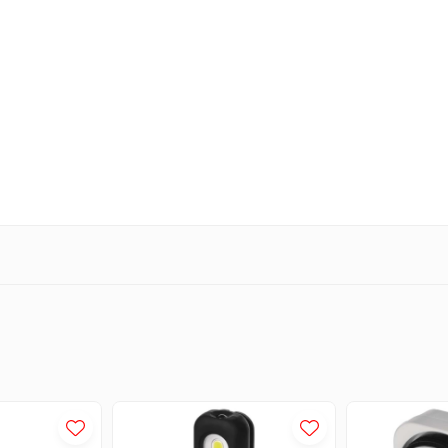
e noapte
delicata si economica