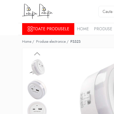
Toate Produsele
Corpuri de iluminat exterior
TOATE PRODUSELE
HOME
PRODUSE
Aplice pentru exterior
Home /
Produse electronice /
P3323
Iluminat stradal
Proiectoare
Corpuri de iluminat interior
Lampi de birou
Sine magnetice
Aplice
Candelabre
Corpuri de iluminat pentru baie
Lampadare
Lampi de perete