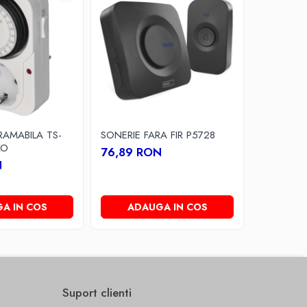
RAMABILA TS-
SONERIE FARA FIR P5728
PRIZA CU
KO
DIGITAL E
76,89 RON
N
79,99 
A IN COS
ADAUGA IN COS
ADA
Suport clienti