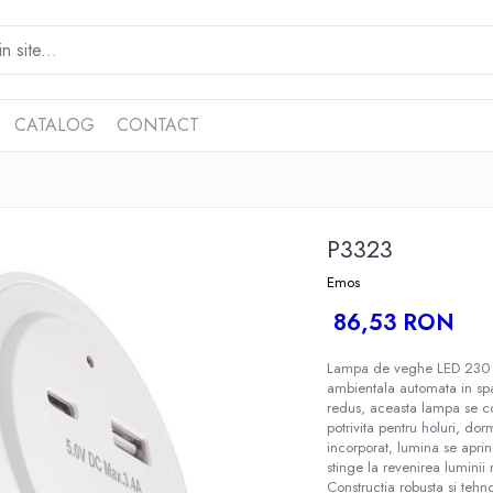
CATALOG
CONTACT
P3323
Emos
86,53 RON
Lampa de veghe LED 230 V 
ambientala automata in sp
redus, aceasta lampa se co
potrivita pentru holuri, do
incorporat, lumina se apri
stinge la revenirea luminii 
Constructia robusta si tehn