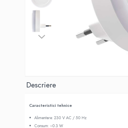
Lustre
Pendule
Plafoniere
Veioze
Corpuri de iluminat tehnice
Corpuri de iluminat industriale cu
led
Aplice industriale
Corpuri de iluminat pentru scoli,
sali sportive
Descriere
Corpuri de iluminat pentru spital
Corpuri de iluminat tip Highbay
Iluminat de siguranta
Caracteristici tehnice
Materiale electrice
Alimentare: 230 V AC / 50 Hz
Prelungitoare
Consum: ~0.3 W