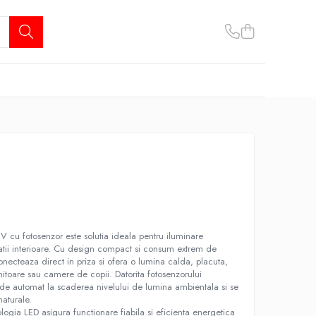
cu fotosenzor este solutia ideala pentru iluminare
atii interioare. Cu design compact si consum extrem de
necteaza direct in priza si ofera o lumina calda, placuta,
rmitoare sau camere de copii. Datorita fotosenzorului
nde automat la scaderea nivelului de lumina ambientala si se
naturale.
ologia LED asigura functionare fiabila si eficienta energetica