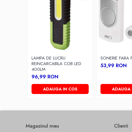
Multimetre/Testere
Powerbank
Prize programabile
Senzori/Detectoare
Sonerii
Statii meteo
LAMPA DE LUCRU
SONERIE FARA F
Termostate
REINCARCABILA COB LED
53,99 RON
Baterii, acumulatori, incarcatoare
400LM
Iluminat festiv
96,99 RON
Decoratiuni
ADAUGA IN COS
ADAUGA 
Felinare
Sir luminos
Smart Home
Surse de iluminat
Magazinul meu
Clienti
Becuri led