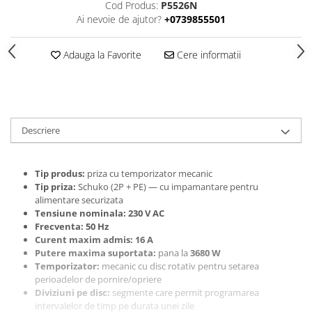
Cod Produs:
P5526N
Ai nevoie de ajutor?
+0739855501
Adauga la Favorite
Cere informatii
Descriere
Tip produs:
priza cu temporizator mecanic
Tip priza:
Schuko (2P + PE) — cu impamantare pentru
alimentare securizata
Tensiune nominala:
230 V AC
Frecventa:
50 Hz
Curent maxim admis:
16 A
Putere maxima suportata:
pana la
3680 W
Temporizator:
mecanic cu disc rotativ pentru setarea
perioadelor de pornire/opriere
Diviziuni pe disc:
segmente care permit programarea
intervalelor de timp pe durata unei zile