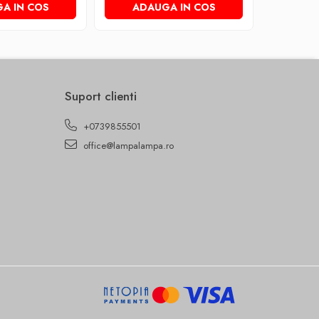
A IN COS
ADAUGA IN COS
ADA
Suport clienti
+0739855501
office@lampalampa.ro