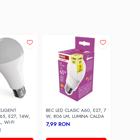
ELIGENT
BEC LED CLASIC A60, E27, 7
BEC LED C
5, E27, 14W,
W, 806 LM, LUMINA CALDA
W, 806 L
, WI-FI
NEUTRA
7,99 RON
N
7,99 R