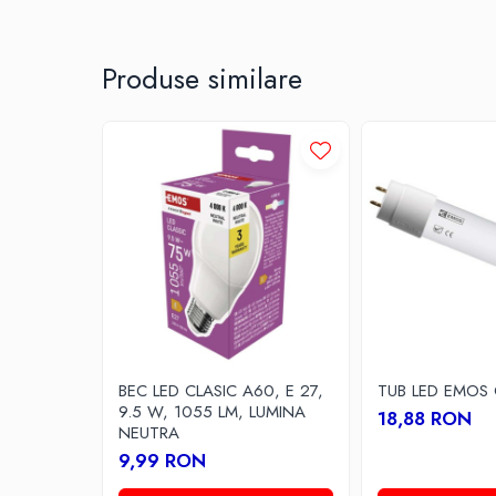
Pornire si oprire de la distanta
Multimetre/Testere
Programare orara si scenarii personalizate
Powerbank
Control vocal prin asistenti inteligenti
Produse similare
Prize programabile
Aplicatii:
Iluminat rezidential smart pentru living, dormitor, birou sau a
Senzori/Detectoare
Sonerii
Statii meteo
Termostate
Baterii, acumulatori, incarcatoare
Iluminat festiv
Decoratiuni
Felinare
Sir luminos
BEC LED CLASIC A60, E 27,
TUB LED EMOS 
9.5 W, 1055 LM, LUMINA
18,88 RON
Smart Home
NEUTRA
Surse de iluminat
9,99 RON
Becuri led