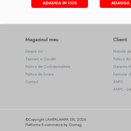
ADAUGA IN COS
ADAUGA 
Becuri led decorative
Becuri Led inteligente
Tuburi Led
Magazinul meu
Clienti
Despre noi
Metode de
Termeni si Conditii
Politica de
Politica de Confidentialitate
Garantia P
Politica de livrare
Formular d
Contact
ANPC
ANPC - SA
©Copyright LAMPALAMPA SRL 2026
Platforma E-commerce by Gomag