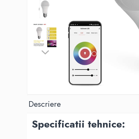
Lustre
Pendule
Plafoniere
Veioze
Corpuri de iluminat tehnice
Corpuri de iluminat industriale cu
led
Aplice industriale
Corpuri de iluminat pentru scoli,
sali sportive
Corpuri de iluminat pentru spital
Descriere
Corpuri de iluminat tip Highbay
Iluminat de siguranta
Specificatii tehnice:
Materiale electrice
Prelungitoare