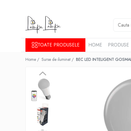
Toate Produsele
Corpuri de iluminat exterior
Aplice pentru exterior
TOATE PRODUSELE
HOME
PRODUSE
Iluminat stradal
Proiectoare
Home /
Surse de iluminat /
BEC LED INTELIGENT GOSMART
Corpuri de iluminat interior
Lampi de birou
Sine magnetice
Aplice
Candelabre
Corpuri de iluminat pentru baie
Lampadare
Lampi de perete