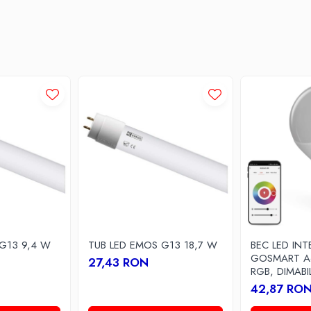
lte spatii interioare unde este necesar control flexibil al atmosferei luminoase.
G13 9,4 W
TUB LED EMOS G13 18,7 W
BEC LED INT
GOSMART A6
27,43 RON
RGB, DIMABIL
42,87 RO