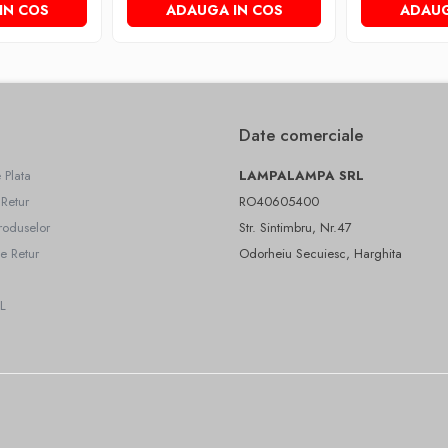
IN COS
ADAUGA IN COS
ADAUG
Date comerciale
 Plata
LAMPALAMPA SRL
 Retur
RO40605400
roduselor
Str. Sintimbru, Nr.47
e Retur
Odorheiu Secuiesc, Harghita
L