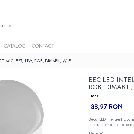
CATALOG
CONTACT
 A60, E27, 11W, RGB, DIMABIL, WI-FI
BEC LED INTE
RGB, DIMABIL, 
Emos
38,97 RON
Becul LED inteligent GoS
smart, oferind control comple
Detalii: