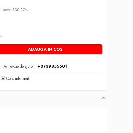
nzi peste 300 RON
le
ADAUGA IN COS
Ai nevoie de ajutor?
+0739855501
Cere informatii