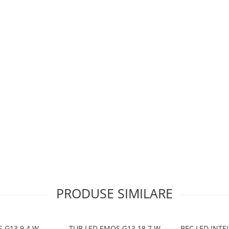
PRODUSE SIMILARE
u spatii interioare unde este
 G13 9,4 W
TUB LED EMOS G13 18,7 W
BEC LED INT