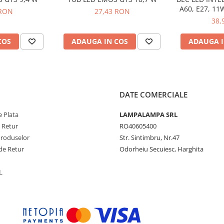
A60, E27, 11
 RON
27,43 RON
38,
COS
ADAUGA IN COS
ADAUGA I
DATE COMERCIALE
 Plata
LAMPALAMPA SRL
e Retur
RO40605400
Produselor
Str. Sintimbru, Nr.47
de Retur
Odorheiu Secuiesc, Harghita
L