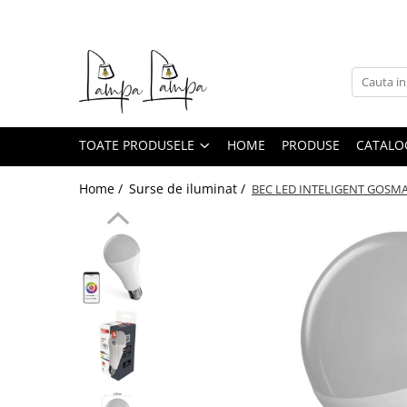
Toate Produsele
Corpuri de iluminat exterior
Aplice pentru exterior
TOATE PRODUSELE
HOME
PRODUSE
CATALO
Iluminat stradal
Proiectoare
Home /
Surse de iluminat /
BEC LED INTELIGENT GOSMART
Corpuri de iluminat interior
Lampi de birou
Sine magnetice
Aplice
Candelabre
Corpuri de iluminat pentru baie
Lampadare
Lampi de perete