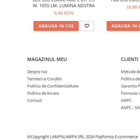
Multimetre/Testere
W, 1055 LM, LUMINA NEUTRA
18,88
9,99 RON
Powerbank
Prize programabile
ADAUGA IN COS
ADAUGA IN 
Senzori/Detectoare
Sonerii
Statii meteo
MAGAZINUL MEU
CLIENTI
Termostate
Despre noi
Metode de
Baterii, acumulatori, incarcatoare
Termeni si Conditii
Politica d
Iluminat festiv
Politica de Confidentialitate
Garantia 
Decoratiuni
Politica de livrare
Formular 
Felinare
Contact
ANPC
ANPC - SA
Sir luminos
Smart Home
Surse de iluminat
Becuri led
©Copyright LAMPALAMPA SRL 2026
Platforma E-commerce