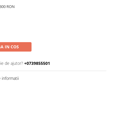
e 300 RON
A IN COS
ie de ajutor?
+0739855501
informatii