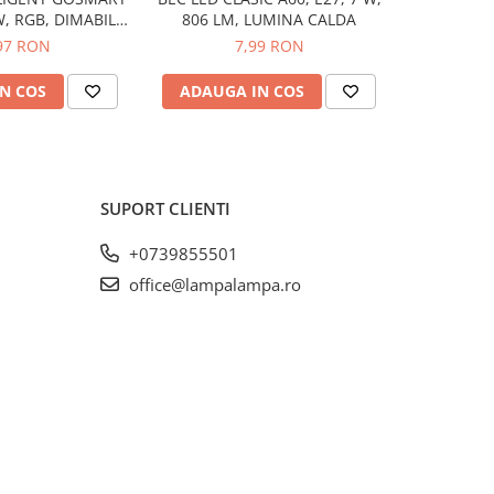
W, RGB, DIMABIL,
806 LM, LUMINA CALDA
806 LM
WI-FI
97 RON
7,99 RON
N COS
ADAUGA IN COS
ADAUG
SUPORT CLIENTI
+0739855501
office@lampalampa.ro