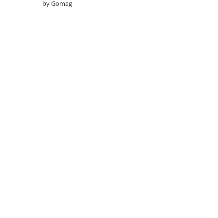
by Gomag
Becuri led decorative
Becuri Led inteligente
Tuburi Led