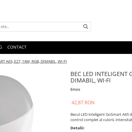
G
CONTACT
 A65, E27, 14W, RGB, DIMABIL, WI-FI
BEC LED INTELIGENT 
DIMABIL, WI-FI
Emos
42,87 RON
Becul LED inteligent GoSmart A65 d
control complet al culorii, intensitat
Detalii: