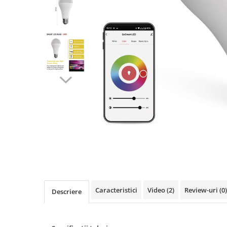
Lustre
Pendule
Plafoniere
Veioze
Corpuri de iluminat tehnice
Corpuri de iluminat industriale cu
led
Aplice industriale
Corpuri de iluminat pentru scoli,
sali sportive
Corpuri de iluminat pentru spital
Corpuri de iluminat tip Highbay
Iluminat de siguranta
Caracteristici
Video
(2)
Review-uri
(0)
Descriere
Materiale electrice
Prelungitoare