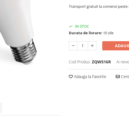
Transport gratuit la comenzi pest
IN STOC
Durata de livrare:
10 zile
ADAUG
Cod Produs:
ZQW516R
Ai nevo
Adauga la Favorite
Cere 