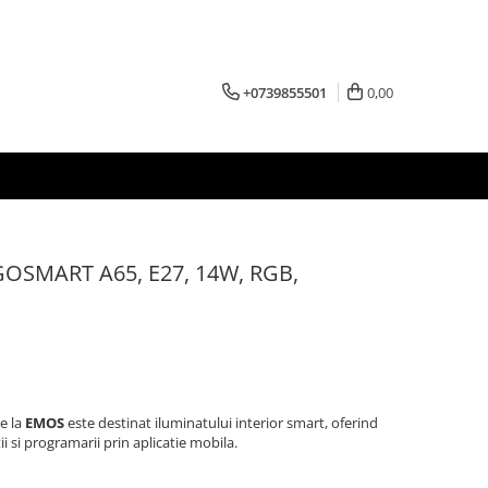
+0739855501
0,00
GOSMART A65, E27, 14W, RGB,
e la
EMOS
este destinat iluminatului interior smart, oferind
ii si programarii prin aplicatie mobila.