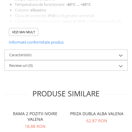
Temperatura de functionare:
-40°C … +85°C
Culoare:
albastru
Clasa de protectie:
IP20
(cod generic terminal)
Capacitate maxima curent:
pana la 80 A
(conform specificatii
tehnice terminale tip similar)
Aplicatii recomandate:
VEZI MAI MULT
Conexiuni rapide in tablouri electrice si doze de distributie
Informatii conformitate produs
Derivatii pentru protectia si nul in instalatii de curent
Proiecte electrice industriale si rezidentiale
Caracteristici
Review-uri
(0)
PRODUSE SIMILARE
RAMA 2 POZITII IVOIRE
PRIZA DUBLA ALBA VALENA
VALENA
62,87 RON
18,88 RON