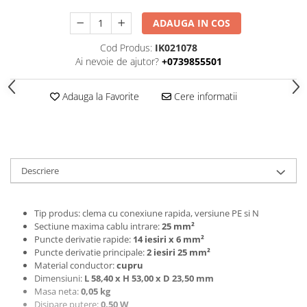
ADAUGA IN COS
Cod Produs:
IK021078
Ai nevoie de ajutor?
+0739855501
Adauga la Favorite
Cere informatii
Descriere
Tip produs: clema cu conexiune rapida, versiune PE si N
Sectiune maxima cablu intrare:
25 mm²
Puncte derivatie rapide:
14 iesiri x 6 mm²
Puncte derivatie principale:
2 iesiri 25 mm²
Material conductor:
cupru
Dimensiuni:
L 58,40 x H 53,00 x D 23,50 mm
Masa neta:
0,05 kg
Disipare putere:
0,50 W