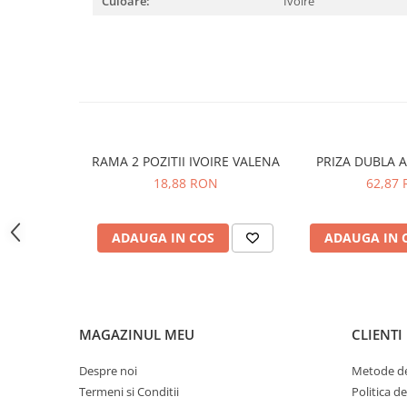
Culoare:
Ivoire
Cleme
Fise, prize, accesorii
Tablouri si distributie electrica
Dulapuri
Intreruptoare
Aparataj
RAMA 2 POZITII IVOIRE VALENA
PRIZA DUBLA 
Niloe ivoar
18,88 RON
62,87
Valena alb
Schneider Sedna
Niloe alb
ADAUGA IN COS
ADAUGA IN 
Valena ivoar
Produse electronice
Adaptoare
MAGAZINUL MEU
CLIENTI
Lampi de lucru, sport, hobby
Cantare
Despre noi
Metode de
Electronice
Termeni si Conditii
Politica d