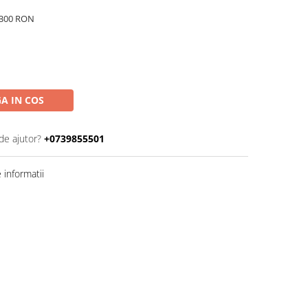
e 300 RON
A IN COS
de ajutor?
+0739855501
informatii