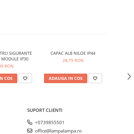
TRU SIGURANTE
CAPAC ALB NILOE IP44
RAMA SI
 MODULE IP30
28,79 RON
49 RON
N COS
ADAUGA IN COS
ADAUG
SUPORT CLIENTI
+0739855501
office@lampalampa.ro