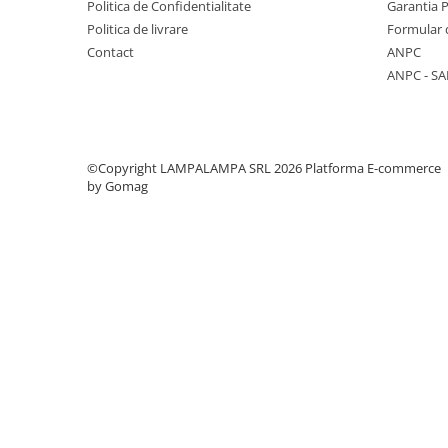
Politica de Confidentialitate
Garantia 
Multimetre/Testere
Politica de livrare
Formular 
Powerbank
Contact
ANPC
ANPC - SA
Prize programabile
Senzori/Detectoare
Sonerii
©Copyright LAMPALAMPA SRL 2026
Platforma E-commerce
Statii meteo
by Gomag
Termostate
Baterii, acumulatori, incarcatoare
Iluminat festiv
Decoratiuni
Felinare
Sir luminos
Smart Home
Surse de iluminat
Becuri led