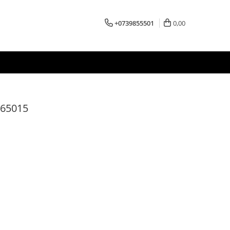
+0739855501
0,00
665015