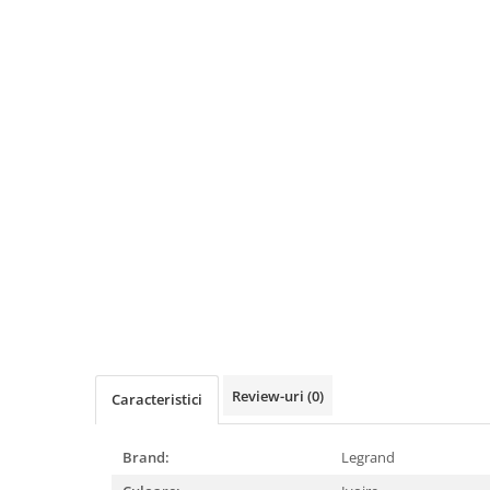
Lustre
Pendule
Plafoniere
Veioze
Corpuri de iluminat tehnice
Corpuri de iluminat industriale cu
led
Aplice industriale
Corpuri de iluminat pentru scoli,
sali sportive
Corpuri de iluminat pentru spital
Corpuri de iluminat tip Highbay
Review-uri
(0)
Caracteristici
Iluminat de siguranta
Materiale electrice
Brand:
Legrand
Prelungitoare