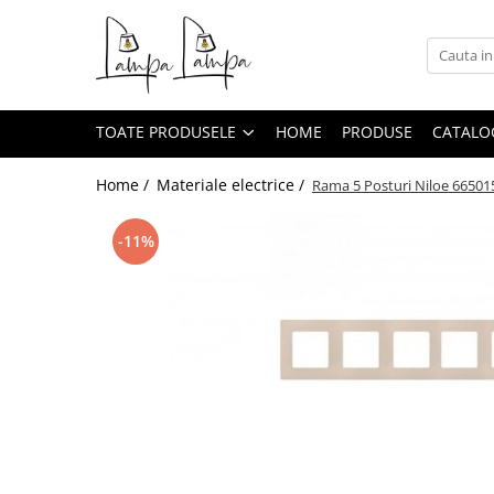
Toate Produsele
Corpuri de iluminat exterior
TOATE PRODUSELE
HOME
PRODUSE
CATALO
Aplice pentru exterior
Iluminat stradal
Home /
Materiale electrice /
Rama 5 Posturi Niloe 66501
Proiectoare
-11%
Corpuri de iluminat interior
Lampi de birou
Sine magnetice
Aplice
Candelabre
Corpuri de iluminat pentru baie
Lampadare
Lampi de perete