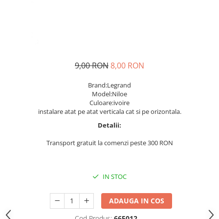
9,00 RON
8,00 RON
Brand:Legrand
Model:Niloe
Culoare:ivoire
instalare atat pe atat verticala cat si pe orizontala.
Detalii:
Transport gratuit la comenzi peste 300 RON
IN STOC
ADAUGA IN COS
Cod Produs:
665012