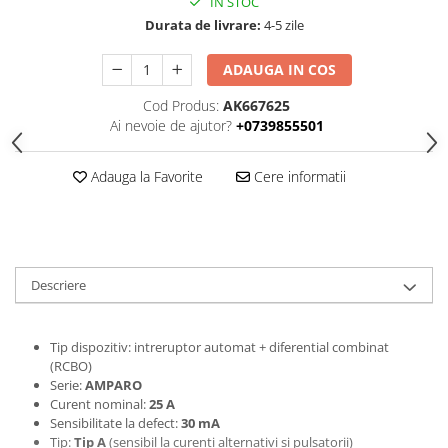
IN STOC
Durata de livrare:
4-5 zile
ADAUGA IN COS
Cod Produs:
AK667625
Ai nevoie de ajutor?
+0739855501
Adauga la Favorite
Cere informatii
Descriere
Tip dispozitiv: intreruptor automat + diferential combinat
(RCBO)
Serie:
AMPARO
Curent nominal:
25 A
Sensibilitate la defect:
30 mA
Tip:
Tip A
(sensibil la curenti alternativi si pulsatorii)