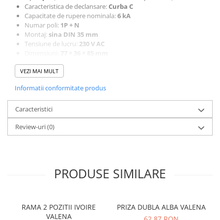
Caracteristica de declansare:
Curba C
Capacitate de rupere nominala:
6 kA
Numar poli:
1P + N
Montaj:
sina DIN 35 mm
Tensiune de lucru:
230 V AC
Dimensiuni:
77 × 36 × 85 mm
Masa neta:
0,21 kg
VEZI MAI MULT
Consum putere / disipare:
~10,5 W
Temperatura de functionare:
-25 °C … +60 °C
Informatii conformitate produs
Standard produse: conform
EN 61009
(protectie diferentiala si
suprasarcina)
Aplicatii:
Caracteristici
Protectie integrata pentru circuite monofazate in tablouri de
Review-uri
(0)
distributie electrica, oferind determinare rapida la suprasarcina,
scurt-circuit si scurgeri de curent spre pamant, ideala pentru
locuinte, birouri si spatii comerciale unde se cere siguranta
extinsa a instalatiei.
PRODUSE SIMILARE
RAMA 2 POZITII IVOIRE
PRIZA DUBLA ALBA VALENA
VALENA
62,87 RON