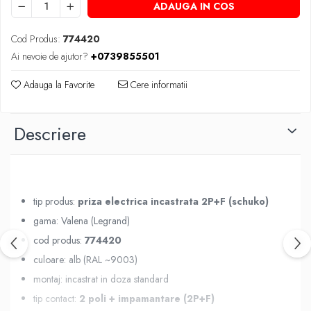
ADAUGA IN COS
Cod Produs:
774420
Ai nevoie de ajutor?
+0739855501
Adauga la Favorite
Cere informatii
Descriere
tip produs:
priza electrica incastrata 2P+F (schuko)
gama: Valena (Legrand)
cod produs:
774420
culoare: alb (RAL ~9003)
montaj: incastrat in doza standard
tip contact:
2 poli + impamantare (2P+F)