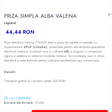
PRIZA SIMPLA ALBA VALENA
Legrand
44,44 RON
Priza electrica Valena 774420 este o priza de perete incastrata cu
impamantare
2P+F (schuko)
, proiectata pentru alimentarea aparatelor
electrice casnice. Produsul vine in culoare
alb
si asigura o conexiune
sigura si estetica in sistemul modular Valena. Se monteaza usor in doze
standard si este potrivita pentru utilizare rezidentiala sau comerciala.
Detalii:
Transport gratuit la comenzi peste 300 RON
LA COMANDA
Durata de livrare:
10 zile