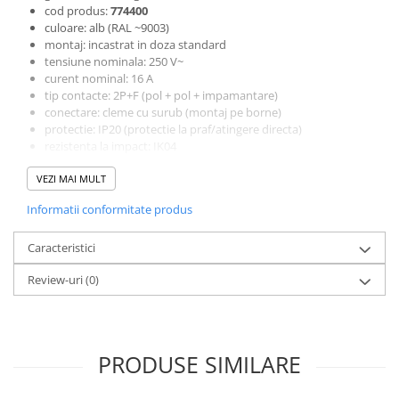
cod produs:
774400
culoare: alb (RAL ~9003)
montaj: incastrat in doza standard
tensiune nominala: 250 V~
curent nominal: 16 A
tip contacte: 2P+F (pol + pol + impamantare)
conectare: cleme cu surub (montaj pe borne)
protectie: IP20 (protectie la praf/atingere directa)
rezistenta la impact: IK04
material: termoplast dur
VEZI MAI MULT
compatibilitate: rame modulare Valena (vandute separat)
EAN:
3245067744000
Informatii conformitate produs
Caracteristici
Review-uri
(0)
PRODUSE SIMILARE