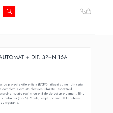
AUTOMAT + DIF. 3P+N 16A
t cu protectie diferentiala (RCBO) trifazat cu nul, din seria
a completa a circuite electrice trifazate. Dispozitivul
asarcina, scurt-circuit si curenti de defect spre pamant, fiind
ivi si pulsatorii (Tip A). Montaj simplu pe sina DIN conform
 de siguranta.