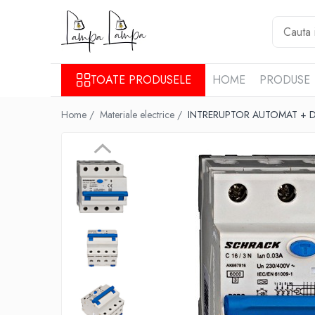
Toate Produsele
Corpuri de iluminat exterior
TOATE PRODUSELE
HOME
PRODUSE
Aplice pentru exterior
Home /
Materiale electrice /
INTRERUPTOR AUTOMAT + DI
Iluminat stradal
Proiectoare
Corpuri de iluminat interior
Lampi de birou
Sine magnetice
Aplice
Candelabre
Corpuri de iluminat pentru baie
Lampadare
Lampi de perete