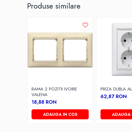
Produse similare
Multimetre/Testere
Powerbank
Prize programabile
Senzori/Detectoare
Sonerii
Statii meteo
Termostate
Baterii, acumulatori, incarcatoare
Iluminat festiv
Decoratiuni
RAMA 2 POZITII IVOIRE
PRIZA DUBLA A
Felinare
VALENA
62,87 RON
18,88 RON
Sir luminos
Smart Home
ADAUGA IN COS
ADAUGA 
Surse de iluminat
Becuri led