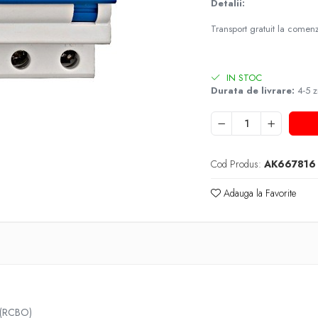
Detalii:
Transport gratuit la come
IN STOC
Durata de livrare:
4-5 z
Cod Produs:
AK667816
Adauga la Favorite
t (RCBO)