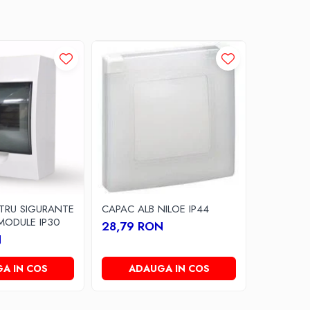
TRU SIGURANTE
CAPAC ALB NILOE IP44
RAMA SIM
MODULE IP30
28,79 RON
5,97 R
N
A IN COS
ADAUGA IN COS
ADA