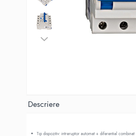
Lustre
Pendule
Plafoniere
Veioze
Corpuri de iluminat tehnice
Corpuri de iluminat industriale cu
led
Aplice industriale
Corpuri de iluminat pentru scoli,
sali sportive
Corpuri de iluminat pentru spital
Descriere
Corpuri de iluminat tip Highbay
Iluminat de siguranta
Materiale electrice
Prelungitoare
Tip dispozitiv: intreruptor automat + diferential combina