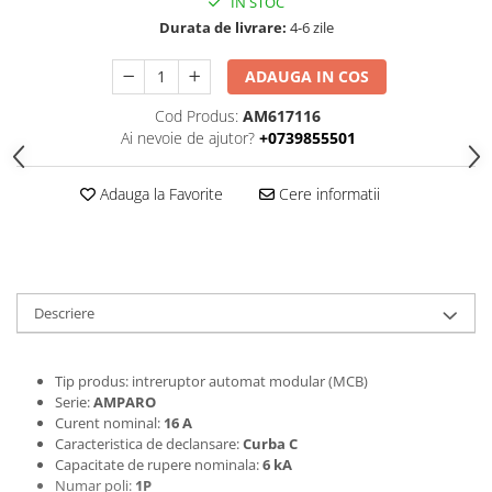
IN STOC
Durata de livrare:
4-6 zile
ADAUGA IN COS
Cod Produs:
AM617116
Ai nevoie de ajutor?
+0739855501
Adauga la Favorite
Cere informatii
Descriere
Tip produs: intreruptor automat modular (MCB)
Serie:
AMPARO
Curent nominal:
16 A
Caracteristica de declansare:
Curba C
Capacitate de rupere nominala:
6 kA
Numar poli:
1P