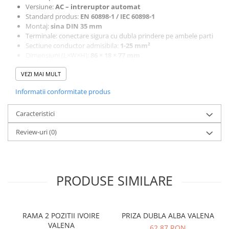
Versiune:
AC – intreruptor automat
Standard produs:
EN 60898-1 / IEC 60898-1
Montaj:
sina DIN 35 mm
Terminale: conectare sigura cu dubla prindere pe ambele parti
Sectiune conductor admisibila:
1-25 mm²
Dimensiuni (L×W×H):
86 × 18 × 77 mm
Masa neta:
~0,11 kg
VEZI MAI MULT
Putere disipata:
~4,0 W
Temperatura de functionare:
-35 °C … +70 °C
Informatii conformitate produs
Aplicatii:
Protectie standard a circuitelor monofazate in tablouri electrice
modulare, pentru locuinte, birouri sau aplicatii comerciale, cu
Caracteristici
declansare rapida la suprasarcina si scurt-circuit.
Review-uri
(0)
PRODUSE SIMILARE
RAMA 2 POZITII IVOIRE
PRIZA DUBLA ALBA VALENA
VALENA
62,87 RON