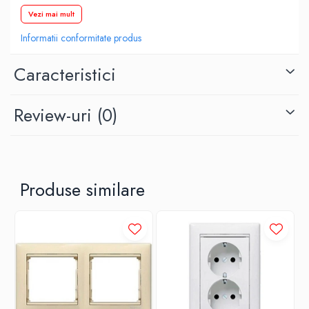
Vezi mai mult
Culoare:
antracit
Informatii conformitate produs
Caracteristici
Review-uri
(0)
Produse similare