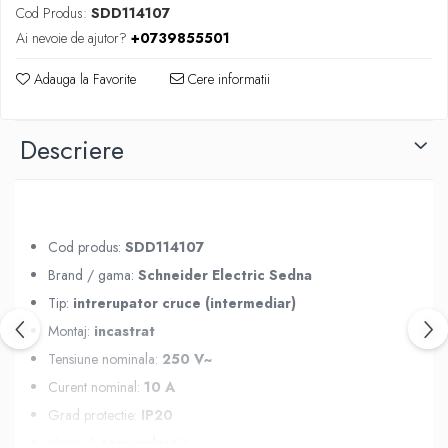
Cod Produs:
SDD114107
Ai nevoie de ajutor?
+0739855501
Adauga la Favorite
Cere informatii
Descriere
Cod produs:
SDD114107
Brand / gama:
Schneider Electric Sedna
Tip:
intrerupator cruce (intermediar)
Montaj:
incastrat
Tensiune nominala:
250 V~
Curent nominal:
10 A
Grad protectie:
IP20
Material:
termoplastic