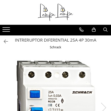
Toate Produsele
Corpuri de iluminat exterior
Aplice pentru exterior
INTRERUPTOR DIFERENTIAL 25A 4P 30mA
Iluminat stradal
Schrack
Proiectoare
Corpuri de iluminat interior
Lampi de birou
Sine magnetice
Aplice
Candelabre
Corpuri de iluminat pentru baie
Lampadare
Lampi de perete