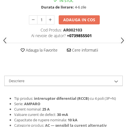
IN STOC
Cleme
Durata de livrare:
4-6 zile
Fise, prize, accesorii
Tablouri si distributie electrica
ADAUGA IN COS
Dulapuri
Cod Produs:
AR002103
Intreruptoare
Ai nevoie de ajutor?
+0739855501
Aparataj
Adauga la Favorite
Cere informatii
Niloe ivoar
Valena alb
Schneider Sedna
Niloe alb
Descriere
Valena ivoar
Produse electronice
Adaptoare
Tip produs:
intreruptor diferential (RCCB)
cu 4 poli (3P+N)
Serie:
AMPARO
Lampi de lucru, sport, hobby
Curent nominal:
25 A
Cantare
Valoare curent de defect:
30 mA
Capacitate de rupere nominala:
10 kA
Electronice
Categorie produs:
AC — sensibil la curent alternativ