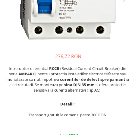
Lustre
Pendule
Plafoniere
Veioze
Corpuri de iluminat tehnice
Corpuri de iluminat industriale cu
276,72 RON
led
Aplice industriale
Intreruptor diferential
RCCB
(Residual Current Circuit Breaker) din
seria
AMPARO
, pentru protectia instalatiilor electrice trifazate sau
Corpuri de iluminat pentru scoli,
monofazate cu nul, impotriva
curentilor de defect spre pamant
si
sali sportive
electrocutarii. Se monteaza pe
sina DIN 35 mm
si ofera protectie
sensitiva la curenti alternativi (Tip AC).
Corpuri de iluminat pentru spital
Corpuri de iluminat tip Highbay
Detalii:
Iluminat de siguranta
Transport gratuit la comenzi peste 300 RON
Materiale electrice
Prelungitoare