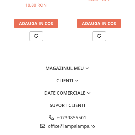
Becuri led decorative
18,88 RON
Becuri Led inteligente
Tuburi Led
ADAUGA IN COS
ADAUGA IN COS
MAGAZINUL MEU
CLIENTI
DATE COMERCIALE
SUPORT CLIENTI
+0739855501
office@lampalampa.ro