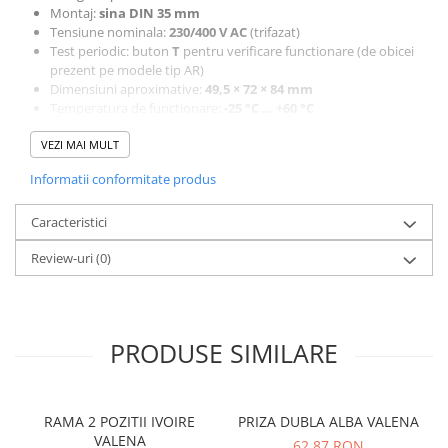
Montaj:
sina DIN 35 mm
Multimetre/Testere
Tensiune nominala:
230/400 V AC
(trifazat)
Powerbank
Test periodic: buton
T
pentru verificare functionare (de obicei
prezent pe modele tip AR)
Prize programabile
Dimensiuni aproximative:
49,5 × 72 × 84 mm
Senzori/Detectoare
Temperatura de functionare:
-25 °C … +60 °C
Aplicatii:
Sonerii
Protectie la curenti de defect si electrocutare in instalatii electrice
VEZI MAI MULT
trifazate sau monofazate cu neutru. Utilizeaza detectia de curent
Statii meteo
Informatii conformitate produs
rezidual pentru a intrerupe alimentarea in caz de scurgeri de
Termostate
curent spre pamant, protejand utilizatorii si echipamentele
electrice.
Caracteristici
Baterii, acumulatori, incarcatoare
Iluminat festiv
Review-uri
(0)
Decoratiuni
Felinare
Sir luminos
PRODUSE SIMILARE
Smart Home
Surse de iluminat
RAMA 2 POZITII IVOIRE
PRIZA DUBLA ALBA VALENA
Becuri led
VALENA
62,87 RON