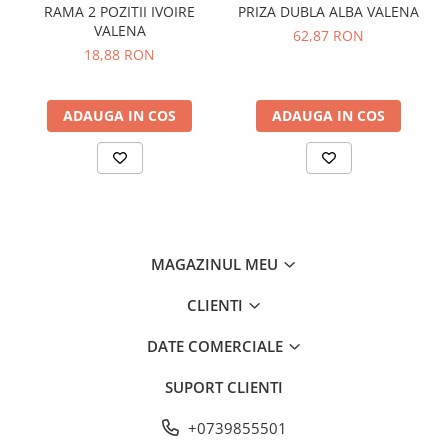
Clasa de protectie electrica:
II (izolatie dubla)
Becuri led decorative
RAMA 2 POZITII IVOIRE
PRIZA DUBLA ALBA VALENA
Utilizare: interior
VALENA
62,87 RON
Montaj: mobil
Becuri Led inteligente
18,88 RON
Tuburi Led
ADAUGA IN COS
ADAUGA IN COS
MAGAZINUL MEU
CLIENTI
DATE COMERCIALE
SUPORT CLIENTI
+0739855501