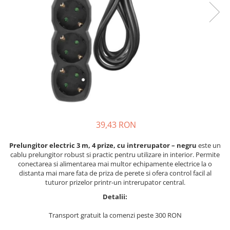
Lustre
Pendule
Plafoniere
Veioze
Corpuri de iluminat tehnice
Corpuri de iluminat industriale cu
led
Aplice industriale
39,43 RON
Corpuri de iluminat pentru scoli,
sali sportive
Prelungitor electric 3 m, 4 prize, cu intrerupator – negru
este un
cablu prelungitor robust si practic pentru utilizare in interior. Permite
Corpuri de iluminat pentru spital
conectarea si alimentarea mai multor echipamente electrice la o
Corpuri de iluminat tip Highbay
distanta mai mare fata de priza de perete si ofera control facil al
tuturor prizelor printr-un intrerupator central.
Iluminat de siguranta
Detalii:
Materiale electrice
Transport gratuit la comenzi peste 300 RON
Prelungitoare