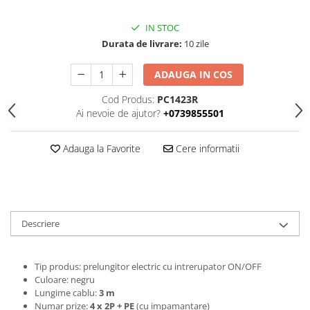
Cleme
Fise, prize, accesorii
IN STOC
Durata de livrare:
10 zile
Tablouri si distributie electrica
Dulapuri
ADAUGA IN COS
Intreruptoare
Cod Produs:
PC1423R
Aparataj
Ai nevoie de ajutor?
+0739855501
Niloe ivoar
Valena alb
Adauga la Favorite
Cere informatii
Schneider Sedna
Niloe alb
Valena ivoar
Produse electronice
Descriere
Adaptoare
Lampi de lucru, sport, hobby
Tip produs: prelungitor electric cu intrerupator ON/OFF
Cantare
Culoare: negru
Lungime cablu:
3 m
Electronice
Numar prize:
4 x 2P + PE
(cu impamantare)