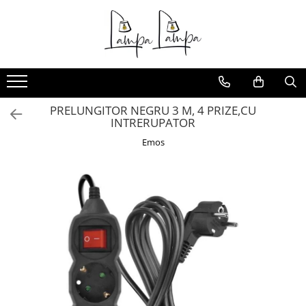
Toate Produsele
Corpuri de iluminat exterior
Aplice pentru exterior
PRELUNGITOR NEGRU 3 M, 4 PRIZE,CU
Iluminat stradal
INTRERUPATOR
Proiectoare
Emos
Corpuri de iluminat interior
Lampi de birou
Sine magnetice
Aplice
Candelabre
Corpuri de iluminat pentru baie
Lampadare
Lampi de perete