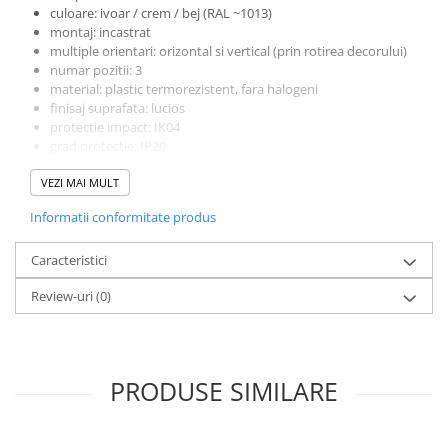
culoare: ivoar / crem / bej (RAL ~1013)
Multimetre/Testere
montaj: incastrat
Powerbank
multiple orientari: orizontal si vertical (prin rotirea decorului)
numar pozitii: 3
Prize programabile
material: plastic termorezistent, fara halogeni
Senzori/Detectoare
finisaj suprafata: lucios
protectie impact: IK04
Sonerii
grad protectie: IP20
dimensiuni: ~224 x 82 x 11 mm
Statii meteo
VEZI MAI MULT
compatibilitate: placi si mecanisme Valena standard
Termostate
EAN:
3245067743539
Informatii conformitate produs
Baterii, acumulatori, incarcatoare
Iluminat festiv
Caracteristici
Decoratiuni
Review-uri
(0)
Felinare
Sir luminos
Smart Home
PRODUSE SIMILARE
Surse de iluminat
Becuri led