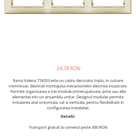
Lustre
Pendule
Plafoniere
Veioze
Corpuri de iluminat tehnice
Corpuri de iluminat industriale cu
led
Aplice industriale
24,78 RON
Corpuri de iluminat pentru scoli,
Rama Valena 774353 este un cadru decorativ triplu, in culoare
sali sportive
crem/ivoar, destinat montajului mecanismelor electrice incastrate.
Permite organizarea a trei module (intrerupatoare, prize sau alte
Corpuri de iluminat pentru spital
elemente) intr-un ansamblu unitar. Designul modular permite
Corpuri de iluminat tip Highbay
instalarea atat orizontala, cat si verticala, pentru flexibilitate in
configurarea instalatiei.
Iluminat de siguranta
Detalii:
Materiale electrice
Transport gratuit la comenzi peste 300 RON
Prelungitoare