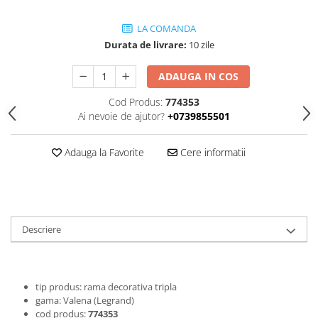
Cleme
Fise, prize, accesorii
LA COMANDA
Durata de livrare:
10 zile
Tablouri si distributie electrica
Dulapuri
ADAUGA IN COS
Intreruptoare
Cod Produs:
774353
Aparataj
Ai nevoie de ajutor?
+0739855501
Niloe ivoar
Valena alb
Adauga la Favorite
Cere informatii
Schneider Sedna
Niloe alb
Valena ivoar
Produse electronice
Descriere
Adaptoare
Lampi de lucru, sport, hobby
Cantare
tip produs: rama decorativa tripla
gama: Valena (Legrand)
Electronice
cod produs:
774353