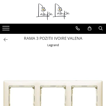
Toate Produsele
Corpuri de iluminat exterior
Aplice pentru exterior
RAMA 3 POZITII IVOIRE VALENA
Iluminat stradal
Legrand
Proiectoare
Corpuri de iluminat interior
Lampi de birou
Sine magnetice
Aplice
Candelabre
Corpuri de iluminat pentru baie
Lampadare
Lampi de perete