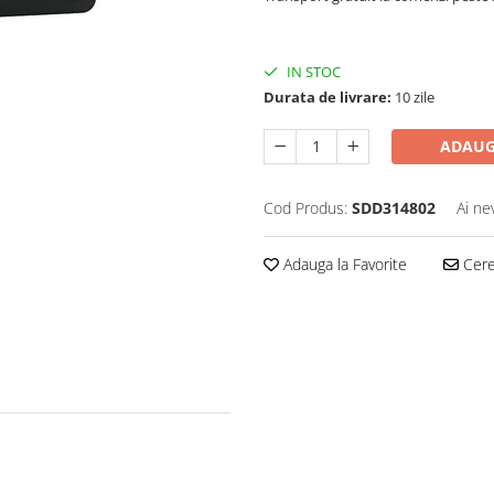
IN STOC
Durata de livrare:
10 zile
ADAUG
Cod Produs:
SDD314802
Ai ne
Adauga la Favorite
Cere 