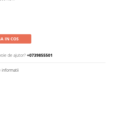
A IN COS
voie de ajutor?
+0739855501
informatii