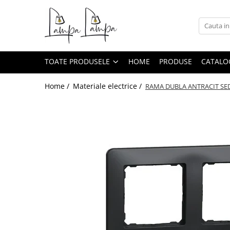
Toate Produsele
Corpuri de iluminat exterior
TOATE PRODUSELE
HOME
PRODUSE
CATALO
Aplice pentru exterior
Iluminat stradal
Home /
Materiale electrice /
RAMA DUBLA ANTRACIT SE
Proiectoare
Corpuri de iluminat interior
Lampi de birou
Sine magnetice
Aplice
Candelabre
Corpuri de iluminat pentru baie
Lampadare
Lampi de perete