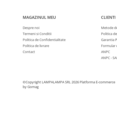
Multimetre/Testere
Powerbank
MAGAZINUL MEU
CLIENTI
Prize programabile
Despre noi
Metode de
Senzori/Detectoare
Termeni si Conditii
Politica d
Sonerii
Politica de Confidentialitate
Garantia 
Statii meteo
Politica de livrare
Formular 
Contact
ANPC
Termostate
ANPC - SA
Baterii, acumulatori, incarcatoare
Iluminat festiv
Decoratiuni
Felinare
©Copyright LAMPALAMPA SRL 2026
Platforma E-commerce
by Gomag
Sir luminos
Smart Home
Surse de iluminat
Becuri led