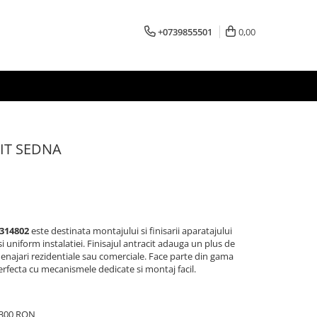
+0739855501
0,00
IT SEDNA
314802
este destinata montajului si finisarii aparatajului
i uniform instalatiei. Finisajul antracit adauga un plus de
menajari rezidentiale sau comerciale. Face parte din gama
rfecta cu mecanismele dedicate si montaj facil.
e 300 RON