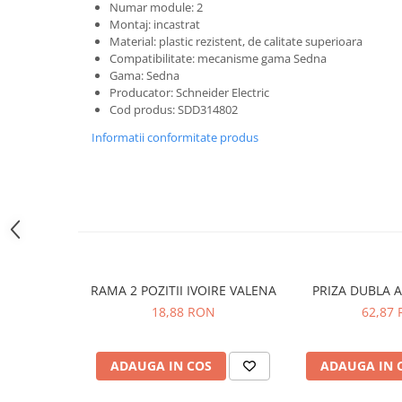
Cleme
Numar module: 2
Montaj: incastrat
Fise, prize, accesorii
Material: plastic rezistent, de calitate superioara
Compatibilitate: mecanisme gama Sedna
Tablouri si distributie electrica
Gama: Sedna
Dulapuri
Producator:
Schneider Electric
Cod produs: SDD314802
Intreruptoare
Aparataj
Informatii conformitate produs
Niloe ivoar
Valena alb
Schneider Sedna
Niloe alb
Valena ivoar
Produse electronice
RAMA 2 POZITII IVOIRE VALENA
PRIZA DUBLA 
Adaptoare
18,88 RON
62,87
Lampi de lucru, sport, hobby
Cantare
ADAUGA IN COS
ADAUGA IN 
Electronice