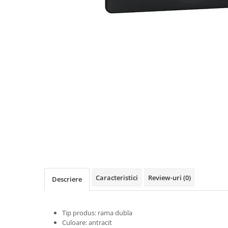
Lustre
Pendule
Plafoniere
Veioze
Corpuri de iluminat tehnice
Corpuri de iluminat industriale cu
led
Aplice industriale
Corpuri de iluminat pentru scoli,
sali sportive
Corpuri de iluminat pentru spital
Corpuri de iluminat tip Highbay
Caracteristici
Review-uri
(0)
Descriere
Iluminat de siguranta
Materiale electrice
Tip produs: rama dubla
Prelungitoare
Culoare: antracit