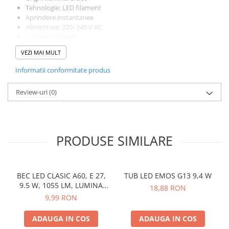
Tehnologie: LED filament
Aprindere instantanee
Alimentare: 220–240 V AC
Utilizare: interior
Caracteristici:
VEZI MAI MULT
Consum redus de energie
Lumina uniforma, fara palpaire
Informatii conformitate produs
Dimensiuni compacte, ideale pentru aplice si lustre
Design clasic cu filament vizibil
Review-uri
(0)
Aplicatii:
Iluminat rezidential si comercial pentru aplice, veioze, lustre si
corpuri decorative cu dulie E14, unde este necesar iluminat
functional intr-un format redus.
PRODUSE SIMILARE
BEC LED CLASIC A60, E 27,
TUB LED EMOS G13 9,4 W
9.5 W, 1055 LM, LUMINA
18,88 RON
NEUTRA
9,99 RON
ADAUGA IN COS
ADAUGA IN COS