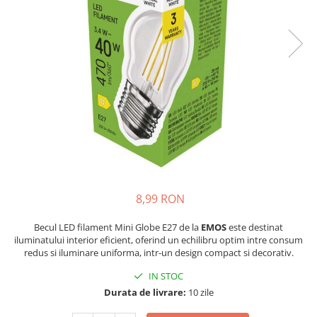
Lustre
Pendule
Plafoniere
Veioze
Corpuri de iluminat tehnice
Corpuri de iluminat industriale cu
led
Aplice industriale
Corpuri de iluminat pentru scoli,
sali sportive
8,99 RON
Corpuri de iluminat pentru spital
Becul LED filament Mini Globe E27 de la
EMOS
este destinat
Corpuri de iluminat tip Highbay
iluminatului interior eficient, oferind un echilibru optim intre consum
redus si iluminare uniforma, intr-un design compact si decorativ.
Iluminat de siguranta
IN STOC
Materiale electrice
Durata de livrare:
10 zile
Prelungitoare