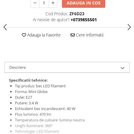
Cleme
ADAUGA IN COS
Fise, prize, accesorii
Cod Produs:
ZF6D23
Ai nevoie de ajutor?
+0739855501
Tablouri si distributie electrica
Dulapuri
Adauga la Favorite
Cere informatii
Intreruptoare
Aparataj
Niloe ivoar
Valena alb
Descriere
Schneider Sedna
Niloe alb
Specificatii tehnice:
Valena ivoar
Tip produs: bec LED filament
Forma: Mini Globe
Produse electronice
Dulie: E27
Adaptoare
Putere: 3.4 W
Echivalent bec incandescent: 40 W
Lampi de lucru, sport, hobby
Flux luminos: 470 lm
Cantare
Temperatura de culoare: lumina neutra
Unghi iluminare: 360°
Electronice
Tehnologie: LED filament