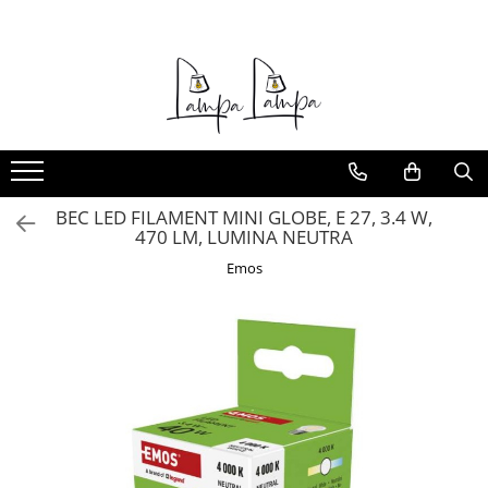
Toate Produsele
Corpuri de iluminat exterior
Aplice pentru exterior
Iluminat stradal
Proiectoare
BEC LED FILAMENT MINI GLOBE, E 27, 3.4 W,
470 LM, LUMINA NEUTRA
Corpuri de iluminat interior
Emos
Lampi de birou
Sine magnetice
Aplice
Candelabre
Corpuri de iluminat pentru baie
Lampadare
Lampi de perete