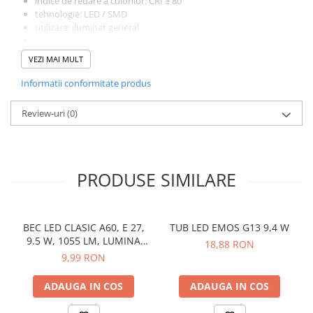
indice de redare a culorilor: CRI ≥ 80
tehnologie: LED / SMD
utilizare: iluminat general
durata de viata: 50.000 ore
clasa energetica: C
VEZI MAI MULT
garantie: 5 ani
factor de putere: 0.90
Informatii conformitate produs
Review-uri
(0)
PRODUSE SIMILARE
BEC LED CLASIC A60, E 27,
TUB LED EMOS G13 9,4 W
9.5 W, 1055 LM, LUMINA
18,88 RON
NEUTRA
9,99 RON
ADAUGA IN COS
ADAUGA IN COS