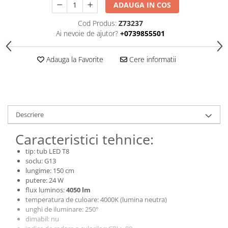
ADAUGA IN COS
Cod Produs:
Z73237
Ai nevoie de ajutor?
+0739855501
Adauga la Favorite
Cere informatii
Descriere
Caracteristici tehnice:
tip: tub LED T8
soclu: G13
lungime: 150 cm
putere: 24 W
flux luminos:
4050 lm
temperatura de culoare: 4000K (lumina neutra)
unghi de iluminare: 250°
dimabil: nu